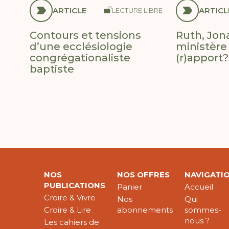
ARTICLE
ARTICL
LECTURE LIBRE
Contours et tensions
Ruth, Jona
d’une ecclésiologie
ministère 
congrégationaliste
(r)apport?
baptiste
NOS
NOS OFFRES
NAVIGATI
PUBLICATIONS
Panier
Accueil
Croire & Vivre
Nos
Qui
Croire & Lire
abonnements
sommes-
nous ?
Les cahiers de