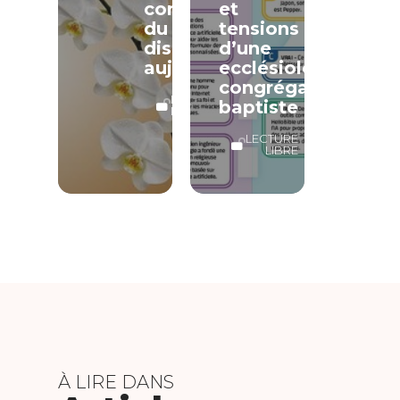
contexte
et
du
tensions
discipulat
d’une
aujourd’hui
ecclésiologie
congrégationaliste
LECTURE
baptiste
LIBRE
LECTURE
LIBRE
À LIRE DANS