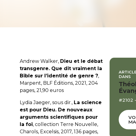
Andrew Walker,
Dieu et le débat
transgenre. Que dit vraiment la
ARTICLE
Bible sur l’identité de genre ?
,
DANS
Marpent, BLF Éditions, 2021, 204
Théo
Évan
pages, 21,90 euros
#2102 -
Lydia Jaeger, sous dir.,
La science
est pour Dieu. De nouveaux
arguments scientifiques pour
VO
MA
la foi
, collection Terre Nouvelle,
Charols, Excelsis, 2017, 136 pages,