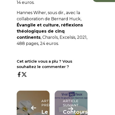
14 euros.
Hannes Wiher, sous dir., avec la
collaboration de Bernard Huck,
Évangile et culture, réflexions
théologiques de cinq
continents
, Charols, Excelsis, 2021,
488 pages, 24 euros.
Cet article vous a plu ? Vous
souhaitez le commenter ?
ARTICLE
ARTICLE
PRÉCÉDENT
SUIVANT
Le
Contours