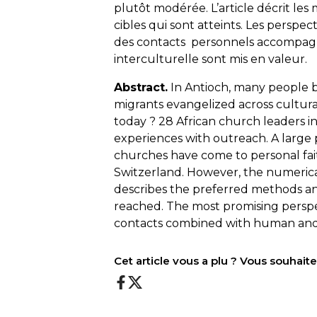
plutôt modérée. L’article décrit les
cibles qui sont atteints. Les persp
des contacts personnels accompagn
interculturelle sont mis en valeur.
Abstract.
In Antioch, many people be
migrants evangelized across cultural b
today ? 28 African church leaders i
experiences with outreach. A large 
churches have come to personal faith 
Switzerland. However, the numerical
describes the preferred methods a
reached. The most promising pers
contacts combined with human and in
Cet article vous a plu ? Vous souhai