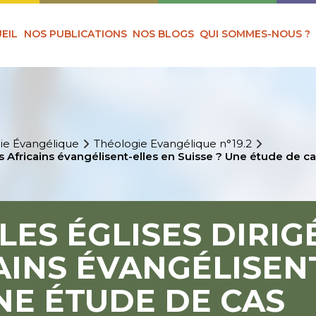
EIL
NOS PUBLICATIONS
NOS BLOGS
QUI SOMMES-NOUS ?
ie Évangélique
Théologie Evangélique n°19.2
 Africains évangélisent-elles en Suisse ? Une étude de c
ES ÉGLISES DIRIG
AINS ÉVANGÉLISEN
UNE ÉTUDE DE CAS