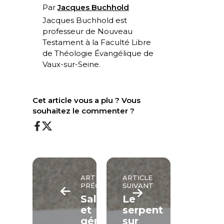
Par
Jacques Buchhold
Jacques Buchhold est
professeur de Nouveau
Testament à la Faculté Libre
de Théologie Évangélique de
Vaux-sur-Seine.
Cet article vous a plu ? Vous
souhaitez le commenter ?
ARTICLE
ARTICLE
PRÉCÉDENT
SUIVANT
Salut
Le
et
serpent
générosité
sur