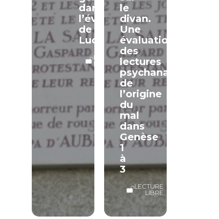
dans
le
l’évangile
divan.
de
Une
Luc
évaluation
des
LECTURE
lectures
LIBRE
psychanalytiques
de
l’origine
du
mal
dans
Genèse
1
à
3
LECTURE
LIBRE