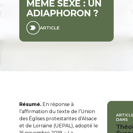
MÊME SEXE : UN
ADIAPHORON ?
ARTICLE
Résumé.
En réponse à
l’affirmation du texte de l’Union
ARTICLE
des Églises protestantes d’Alsace
DANS
et de Lorraine (UEPAL), adopté le
Théo
16 novembre 2019, « La