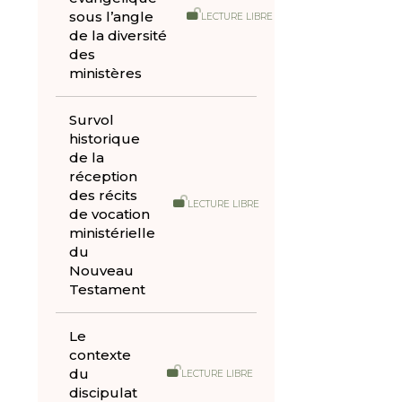
sous l’angle
LECTURE LIBRE
de la diversité
des
ministères
Survol
historique
de la
réception
des récits
LECTURE LIBRE
de vocation
ministérielle
du
Nouveau
Testament
Le
contexte
du
LECTURE LIBRE
discipulat