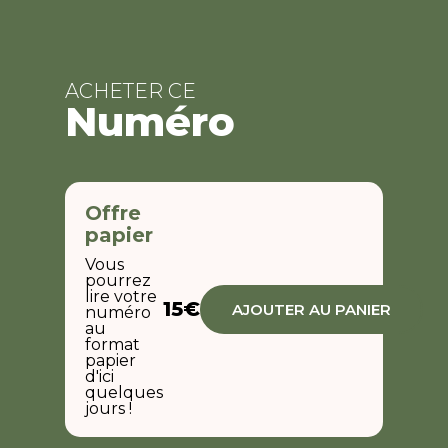
ACHETER CE
Numéro
Offre
papier
Vous
pourrez
lire votre
15€
AJOUTER AU PANIER
numéro
au
format
papier
d'ici
quelques
jours !