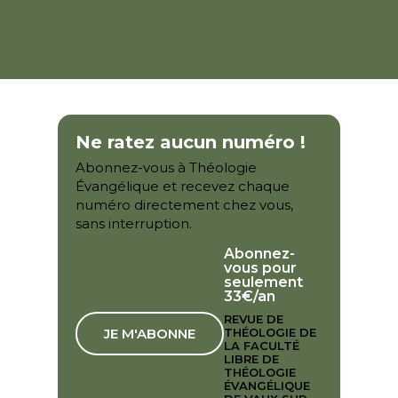
Ne ratez aucun numéro !
Abonnez-vous à Théologie
Évangélique et recevez chaque
numéro directement chez vous,
sans interruption.
Abonnez-
vous pour
seulement
33€/an
REVUE DE
JE M'ABONNE
THÉOLOGIE DE
LA FACULTÉ
LIBRE DE
THÉOLOGIE
ÉVANGÉLIQUE