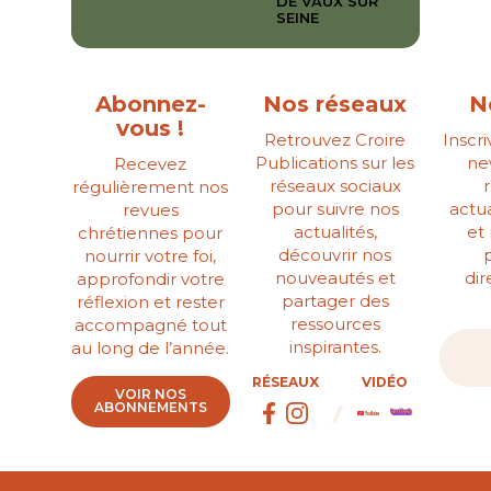
DE VAUX SUR
SEINE
Abonnez-
Nos réseaux
N
vous !
Retrouvez Croire
Inscr
Publications sur les
ne
Recevez
réseaux sociaux
régulièrement nos
pour suivre nos
actua
revues
actualités,
et
chrétiennes pour
découvrir nos
nourrir votre foi,
nouveautés et
di
approfondir votre
partager des
réflexion et rester
ressources
accompagné tout
inspirantes.
au long de l’année.
RÉSEAUX
VIDÉO
VOIR NOS
ABONNEMENTS