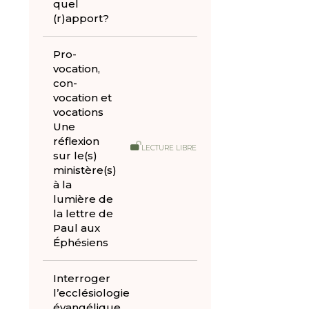
quel
(r)apport?
Pro-
vocation,
con-
vocation et
vocations
Une
réflexion
LECTURE LIBRE
sur le(s)
ministère(s)
à la
lumière de
la lettre de
Paul aux
Éphésiens
Interroger
l’ecclésiologie
évangélique