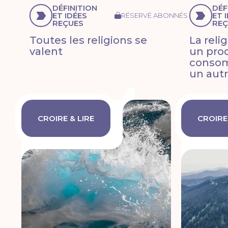
DÉFINITION
DÉF
ET IDÉES
ET 
RÉSERVÉ ABONNÉS
REÇUES
REÇ
Toutes les religions se
La reli
valent
un prod
conso
un autr
CROIRE & LIRE
CROIRE 