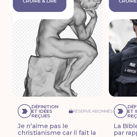
CROIRE & LIRE
CROIRE 
DÉFINITION
DÉF
ET IDÉES
ET 
RÉSERVÉ ABONNÉS
REÇUES
REÇ
Je n’aime pas le
La Bibl
christianisme car il fait la
par ra