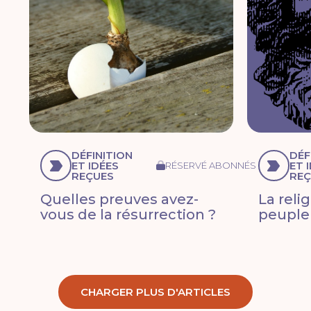
DÉFINITION
DÉF
ET IDÉES
ET 
RÉSERVÉ ABONNÉS
REÇUES
REÇ
Quelles preuves avez-
La reli
vous de la résurrection ?
peuple
CHARGER PLUS D'ARTICLES