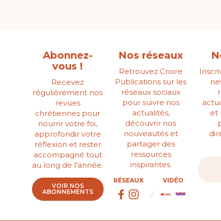
Abonnez-
Nos réseaux
N
vous !
Retrouvez Croire
Inscr
Publications sur les
ne
Recevez
réseaux sociaux
régulièrement nos
pour suivre nos
actua
revues
actualités,
et
chrétiennes pour
découvrir nos
nourrir votre foi,
nouveautés et
di
approfondir votre
partager des
réflexion et rester
ressources
accompagné tout
inspirantes.
au long de l’année.
RÉSEAUX
VIDÉO
VOIR NOS
ABONNEMENTS