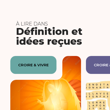
À LIRE DANS
Définition et
idées reçues
CROIRE & VIVRE
CROIRE 