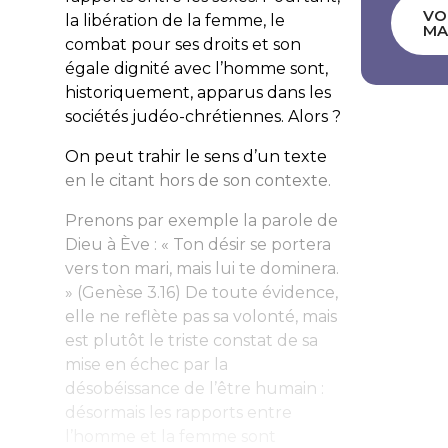
VO
la libération de la femme, le
MA
combat pour ses droits et son
égale dignité avec l’homme sont,
historiquement, apparus dans les
sociétés judéo-chrétiennes. Alors ?
On peut trahir le sens d’un texte
en le citant hors de son contexte.
Prenons par exemple la parole de
Dieu à Ève : «
Ton désir se portera
vers ton mari, mais lui te dominera.
» (Genèse 3.16) De toute évidence,
elle ne reflète pas sa volonté, mais
est plutôt le triste constat de sa
mise en échec par la
désobéissance de l’être humain :
désormais les rapports entre
l’homme et la femme sont