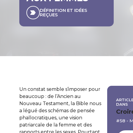
DÉFINITION ET IDÉES
REÇUES
Un constat semble s’imposer pour
beaucoup : de l’Ancien au
ARTICLE
Nouveau Testament, la Bible nous
DANS
a légué des schémas de pensée
Croir
phallocratiques, une vision
#58 - 
patriarcale de la femme et des
rapports entre les sexes. Pourtant,