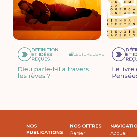
DÉFINITION
DÉFI
ET IDÉES
ET I
LECTURE LIBRE
REÇUES
REÇ
Dieu parle-t-il à travers
Le livre
les rêves ?
Pensées
NOS
NOS OFFRES
NAVIGATI
PUBLICATIONS
Panier
Accueil