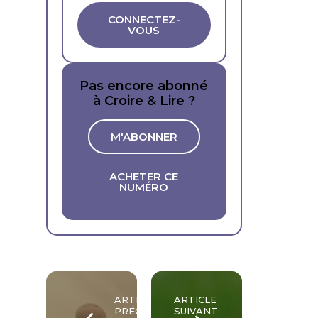
CONNECTEZ-
VOUS
Pas encore abonné
à Croire & Lire ?
M'ABONNER
ACHETER CE
NUMÉRO
ARTICLE
ARTICLE
PRÉCÉDENT
SUIVANT