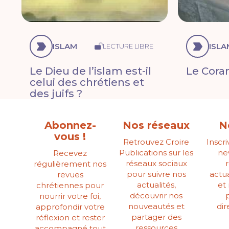
ISLAM
ISLA
LECTURE LIBRE
Le Dieu de l’islam est-il
Le Coran
celui des chrétiens et
des juifs ?
Abonnez-
Nos réseaux
N
vous !
Retrouvez Croire
Inscr
Publications sur les
ne
Recevez
réseaux sociaux
régulièrement nos
pour suivre nos
actua
revues
actualités,
et
chrétiennes pour
découvrir nos
nourrir votre foi,
nouveautés et
di
approfondir votre
partager des
réflexion et rester
ressources
accompagné tout