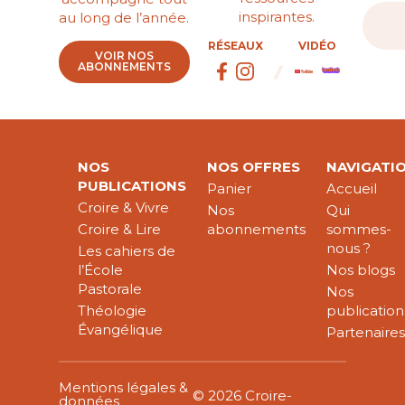
inspirantes.
au long de l’année.
RÉSEAUX
VIDÉO
VOIR NOS
ABONNEMENTS
NOS
NOS OFFRES
NAVIGATI
PUBLICATIONS
Panier
Accueil
Croire & Vivre
Nos
Qui
Croire & Lire
abonnements
sommes-
nous ?
Les cahiers de
l’École
Nos blogs
Pastorale
Nos
Théologie
publication
Évangélique
Partenaire
Mentions légales &
© 2026 Croire-
données