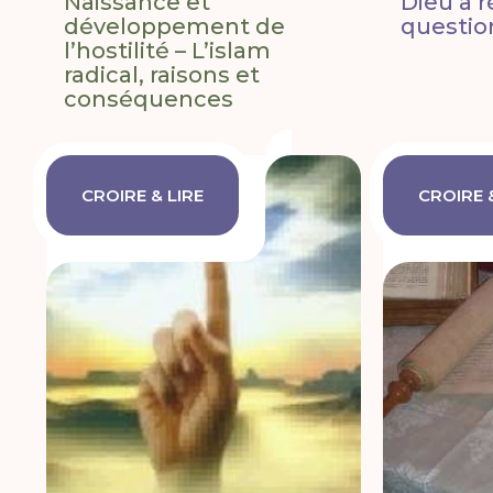
Naissance et
Dieu a 
développement de
questio
l’hostilité – L’islam
radical, raisons et
conséquences
CROIRE & LIRE
CROIRE 