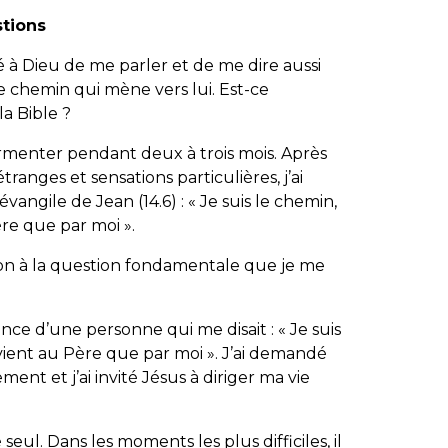
stions
 à Dieu de me parler et de me dire aussi
e chemin qui mène vers lui. Est-ce
a Bible ?
rmenter pendant deux à trois mois. Après
anges et sensations particulières, j’ai
vangile de Jean (14.6) : «
Je suis le chemin,
Père que par moi
».
ion à la question fondamentale que je me
nce d’une personne qui me disait : «
Je suis
e vient au Père que par moi
». J’ai demandé
t et j’ai invité Jésus à diriger ma vie
 seul. Dans les moments les plus difficiles, il