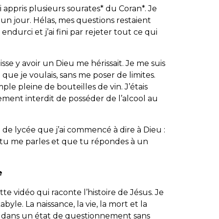
i appris plusieurs sourates* du Coran*. Je
un jour. Hélas, mes questions restaient
ndurci et j’ai fini par rejeter tout ce qui
sse y avoir un Dieu me hérissait. Je me suis
e que je voulais, sans me poser de limites.
le pleine de bouteilles de vin. J’étais
tement interdit de posséder de l’alcool au
 de lycée que j’ai commencé à dire à Dieu :
ue tu me parles et que tu répondes à un
»
e
te vidéo qui raconte l’histoire de Jésus. Je
byle. La naissance, la vie, la mort et la
é dans un état de questionnement sans