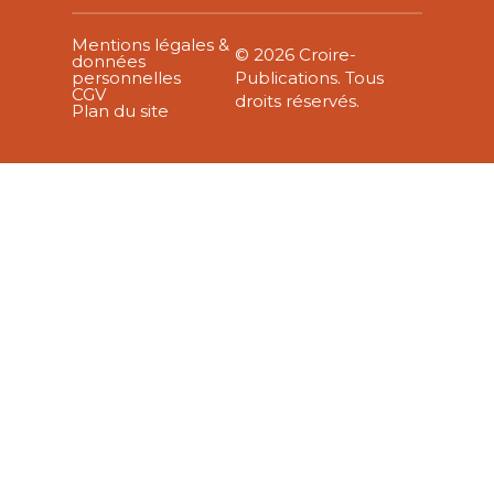
Mentions légales &
© 2026 Croire-
données
personnelles
Publications. Tous
CGV
droits réservés.
Plan du site