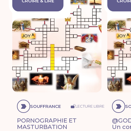
CROIRE & LIRE
CROIR
SOUFFRANCE
S
LECTURE LIBRE
PORNOGRAPHIE ET
@GOD
MASTURBATION
Un co