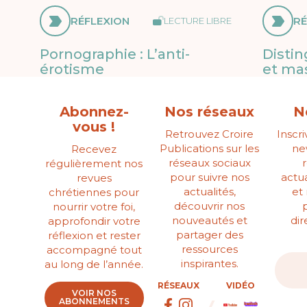
RÉFLEXION
RÉ
LECTURE LIBRE
Pornographie : L’anti-
Disti
érotisme
et ma
Abonnez-
Nos réseaux
N
vous !
Retrouvez Croire
Inscr
Publications sur les
ne
Recevez
réseaux sociaux
régulièrement nos
pour suivre nos
actua
revues
actualités,
et
chrétiennes pour
découvrir nos
nourrir votre foi,
nouveautés et
di
approfondir votre
partager des
réflexion et rester
ressources
accompagné tout
inspirantes.
au long de l’année.
RÉSEAUX
VIDÉO
VOIR NOS
ABONNEMENTS