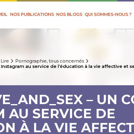
EIL
NOS PUBLICATIONS
NOS BLOGS
QUI SOMMES-NOUS ?
 Lire
Pornographie, tous concernés
gram au service de l’éducation à la vie affective et s
E_AND_SEX – UN 
 AU SERVICE DE
N À LA VIE AFFECT