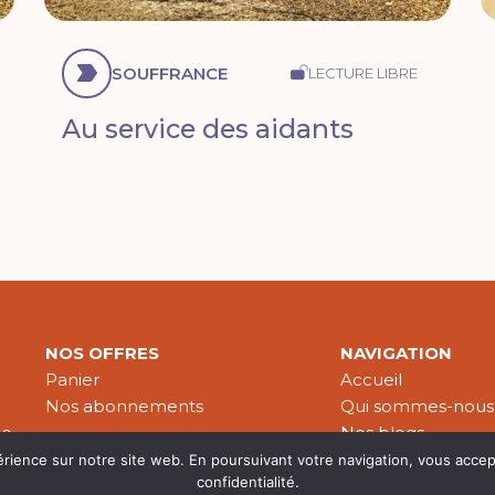
SOUFFRANCE
LECTURE LIBRE
Au service des aidants
NOS OFFRES
NAVIGATION
Panier
Accueil
Nos abonnements
Qui sommes-nous
le
Nos blogs
Nos publications
érience sur notre site web. En poursuivant votre navigation, vous accep
confidentialité.
Partenaires