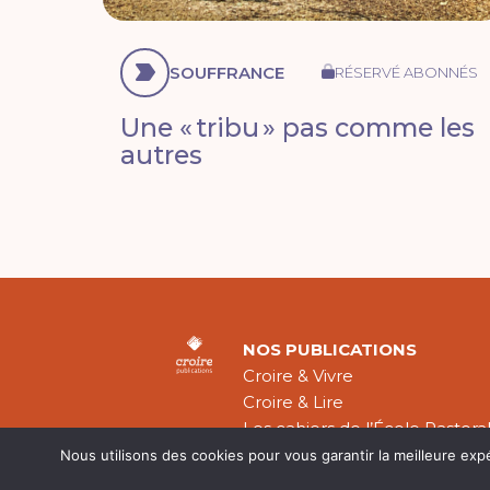
SOUFFRANCE
RÉSERVÉ ABONNÉS
Une « tribu » pas comme les
autres
NOS PUBLICATIONS
Croire & Vivre
Croire & Lire
Les cahiers de l’École Pastora
Théologie Évangélique
Nous utilisons des cookies pour vous garantir la meilleure exp