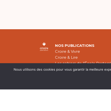
NOS PUBLICATIONS
Croire & Vivre
Croire & Lire
Les cahiers de l’École Pastora
Théologie Évangélique
Nous utilisons des cookies pour vous garantir la meilleure exp
Mentions légal
CGV
Plan du site