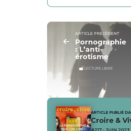
ARTICLE PRÉCÉDENT
Pornographie
: L’anti-
érotisme
LECTURE LIBRE
ARTICLE PUBLIÉ D
Croire & Vi
#217 - JUIN 2023