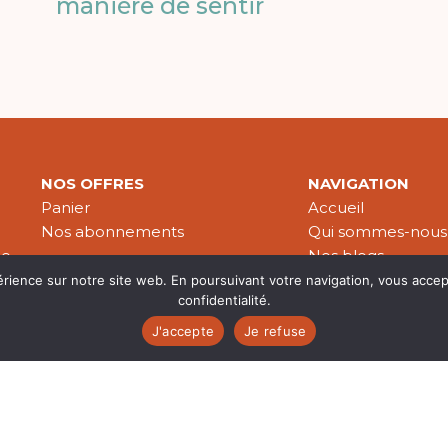
manière de sentir
NOS OFFRES
NAVIGATION
Panier
Accueil
Nos abonnements
Qui sommes-nous
le
Nos blogs
Nos publications
érience sur notre site web. En poursuivant votre navigation, vous accep
confidentialité.
Partenaires
J'accepte
Je refuse
es & données personnelles
© 2026 Croire-Publications. Tous 