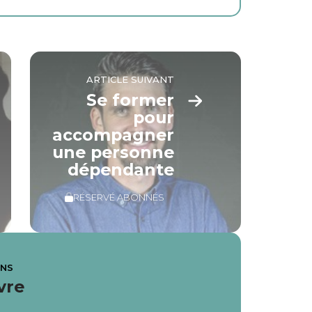
ARTICLE SUIVANT
Se former
pour
accompagner
une personne
dépendante
RÉSERVÉ ABONNÉS
ANS
vre