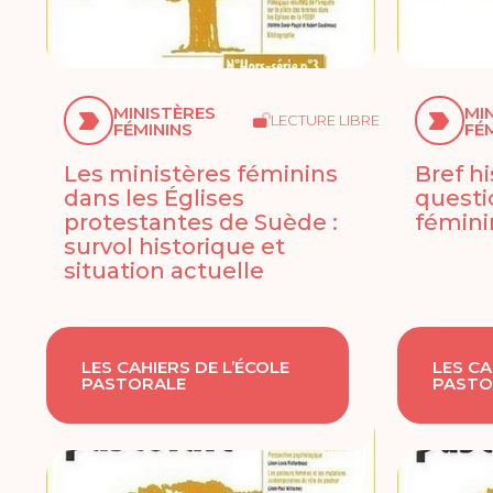
MINISTÈRES
MI
LECTURE LIBRE
FÉMININS
FÉ
Les ministères féminins
Bref hi
dans les Églises
questi
protestantes de Suède :
fémini
survol historique et
situation actuelle
LES CAHIERS DE L’ÉCOLE
LES CA
PASTORALE
PASTO