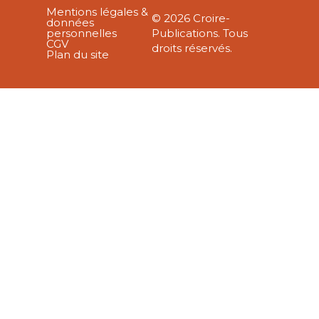
Mentions légales &
© 2026 Croire-
données
personnelles
Publications. Tous
CGV
droits réservés.
Plan du site