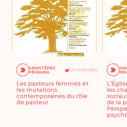
MINISTÈRES
MI
LECTURE LIBRE
FÉMININS
FÉ
Les pasteurs femmes et
L’Églis
les mutations
les c
contemporaines du rôle
sociaux
de pasteur
de la 
Perspe
psycho