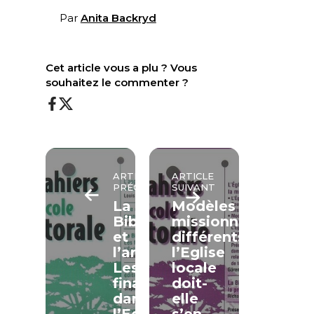
Par
Anita Backryd
Cet article vous a plu ? Vous
souhaitez le commenter ?
ARTICLE
ARTICLE
PRÉCÉDENT
SUIVANT
La
Modèles
Bible
missionnaires
et
différents:
l’argent.
l’Eglise
Les
locale
finances
doit-
dans
elle
l’Eglise
s’en