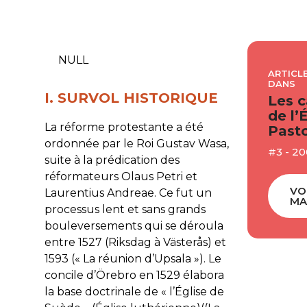
NULL
ARTICLE
DANS
I. SURVOL HISTORIQUE
Les c
de l’
La réforme protestante a été
Pasto
ordonnée par le Roi Gustav Wasa,
#3 - 20
suite à la prédication des
réformateurs Olaus Petri et
VO
Laurentius Andreae. Ce fut un
MA
processus lent et sans grands
bouleversements qui se déroula
entre 1527 (Riksdag à Västerås) et
1593 (« La réunion d’Upsala »). Le
concile d’Örebro en 1529 élabora
la base doctrinale de « l’Église de