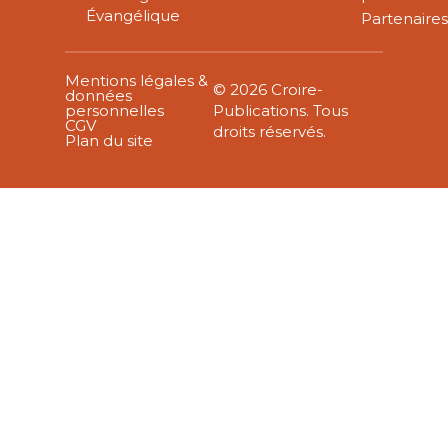
Évangélique
Partenaire
Mentions légales &
© 2026 Croire-
données
personnelles
Publications. Tous
CGV
droits réservés.
Plan du site