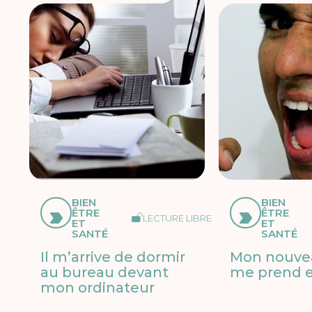
BIEN
BIEN
ÊTRE
ÊTRE
LECTURE LIBRE
ET
ET
SANTÉ
SANTÉ
Il m’arrive de dormir
Mon nouve
au bureau devant
me prend e
mon ordinateur