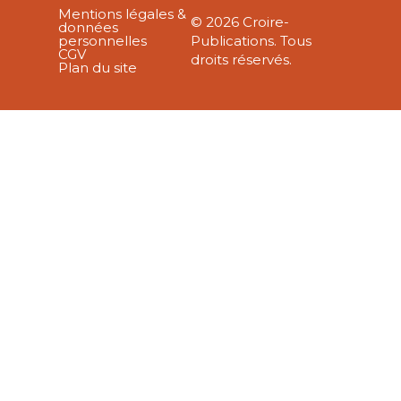
Mentions légales &
© 2026 Croire-
données
personnelles
Publications. Tous
CGV
droits réservés.
Plan du site