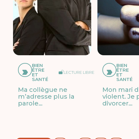
BIEN
BIEN
ÊTRE
ÊTRE
LECTURE LIBRE
ET
ET
SANTÉ
SANTÉ
Ma collègue ne
Mon mari d
m’adresse plus la
violent. Je
parole…
divorcer…