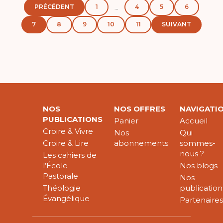
PRÉCÉDENT
1
4
5
6
…
7
8
9
10
11
SUIVANT
NOS
NOS OFFRES
NAVIGATI
PUBLICATIONS
Panier
Accueil
Croire & Vivre
Nos
Qui
Croire & Lire
abonnements
sommes-
nous ?
Les cahiers de
l’École
Nos blogs
Pastorale
Nos
Théologie
publication
Évangélique
Partenaire