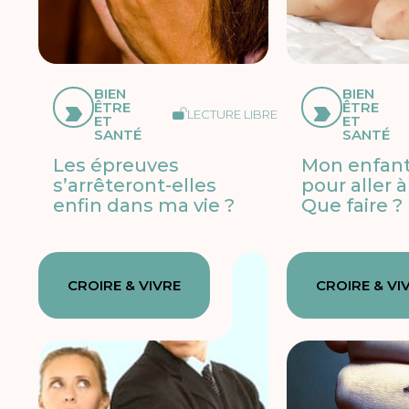
BIEN
BIEN
ÊTRE
ÊTRE
LECTURE LIBRE
ET
ET
SANTÉ
SANTÉ
Les épreuves
Mon enfant
s’arrêteront-elles
pour aller à
enfin dans ma vie ?
Que faire ?
CROIRE & VIVRE
CROIRE & VI