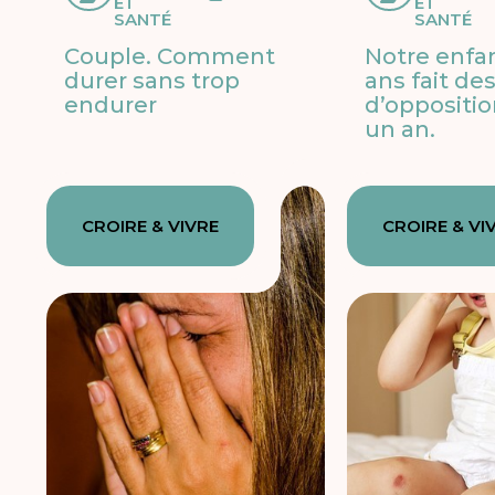
ET
ET
SANTÉ
SANTÉ
Couple. Comment
Notre enfan
durer sans trop
ans fait des
endurer
d’oppositi
un an.
CROIRE & VIVRE
CROIRE & VI