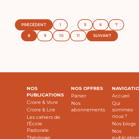
PRÉCÉDENT
1
5
6
7
…
8
9
10
11
SUIVANT
NOS
NOS OFFRES
NAVIGATI
PUBLICATIONS
Panier
Accueil
Croire & Vivre
Nos
Qui
Croire & Lire
abonnements
sommes-
nous ?
Les cahiers de
l’École
Nos blogs
Pastorale
Nos
Théologie
publication