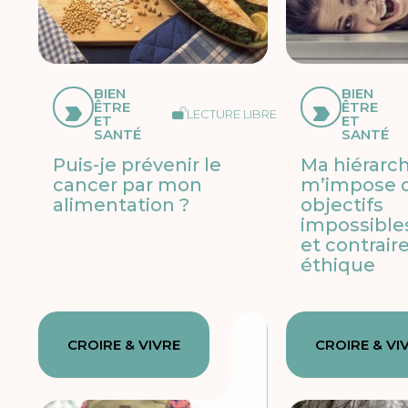
BIEN
BIEN
ÊTRE
ÊTRE
LECTURE LIBRE
ET
ET
SANTÉ
SANTÉ
Puis-je prévenir le
Ma hiérarch
cancer par mon
m’impose 
alimentation ?
objectifs
impossibles
et contrair
éthique
CROIRE & VIVRE
CROIRE & VI