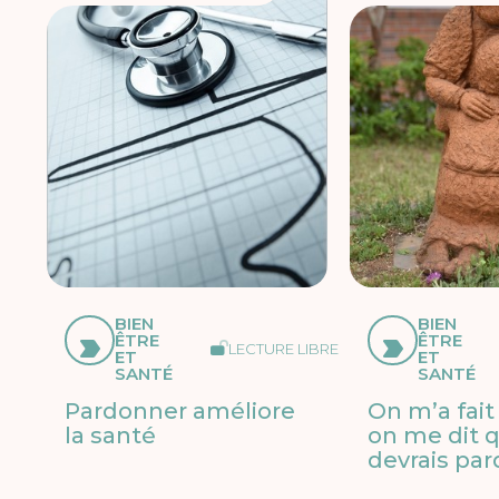
BIEN
BIEN
ÊTRE
ÊTRE
LECTURE LIBRE
ET
ET
SANTÉ
SANTÉ
Pardonner améliore
On m’a fait
la santé
on me dit q
devrais pa