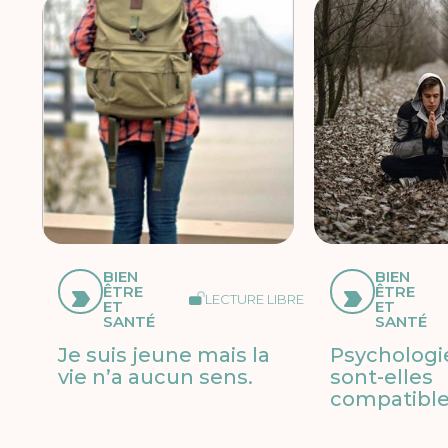
BIEN
BIEN
ÊTRE
ÊTRE
LECTURE LIBRE
ET
ET
SANTÉ
SANTÉ
Je suis jeune mais la
Psychologie
vie n’a aucun sens.
sont-elles
compatible