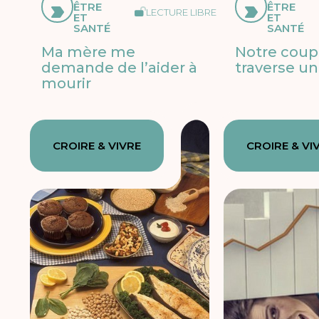
ÊTRE
ÊTRE
LECTURE LIBRE
ET
ET
SANTÉ
SANTÉ
Ma mère me
Notre coup
demande de l’aider à
traverse un
mourir
CROIRE & VIVRE
CROIRE & VI