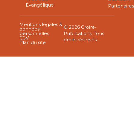
Évangélique
Partenaire
Mentions légales &
© 2026 Croire-
données
personnelles
Publications. Tous
CGV
droits réservés.
Plan du site