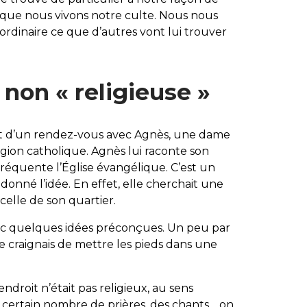
ées que nous vivons notre culte. Nous nous
rdinaire ce que d’autres vont lui trouver
non « religieuse »
vient d’un rendez-vous avec Agnès, une dame
igion catholique. Agnès lui raconte son
 fréquente l’Église évangélique. C’est un
a donné l’idée. En effet, elle cherchait une
elle de son quartier.
avec quelques idées préconçues. Un peu par
je craignais de mettre les pieds dans une
ndroit n’était pas religieux, au sens
n certain nombre de prières, des chants… on