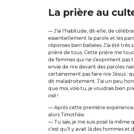
La prière au cult
— J’ai l’habitude, dit-elle, de célé
essentiellement la parole et les pa
réponses bien balisées. J’ai été très 
prière de tous. Cette prière me to
de femmes qui ne s’expriment pas tr
envie de rire devant des paroles naïv
certainement pas faire rire Jésus ; q
dit maladroitement. J’ai un peu hon
que moi, vois-tu, je voudrais bien pr
osé !
— Après cette première expérience, q
alors Timothée.
— Tu sais, je me suis posé la même q
c’est qu’il y avait là des hommes et