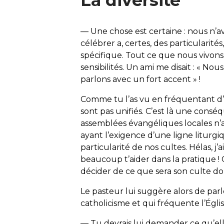
La diversité
— Une chose est certaine : nous n’av
célébrer a, certes, des particularit
spécifique. Tout ce que nous vivons 
sensibilités. Un ami me disait : « N
parlons avec un fort accent » !
Comme tu l’as vu en fréquentant d’
sont pas unifiés. C’est là une cons
assemblées évangéliques locales n’a
ayant l’exigence d’une ligne liturg
particularité de nos cultes. Hélas, j
beaucoup t’aider dans la pratique !
décider de ce que sera son culte do
Le pasteur lui suggère alors de par
catholicisme et qui fréquente l’Égl
— Tu devrais lui demander ce qu’ell