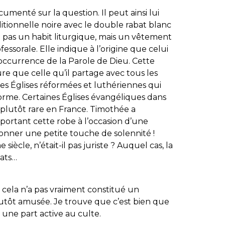
umenté sur la question. Il peut ainsi lui
itionnelle noire avec le double rabat blanc
est pas un habit liturgique, mais un vêtement
fessorale. Elle indique à l’origine que celui
’occurrence de la Parole de Dieu. Cette
re que celle qu’il partage avec tous les
les Églises réformées et luthériennes qui
orme. Certaines Églises évangéliques dans
t plutôt rare en France. Timothée a
portant cette robe à l’occasion d’une
donner une petite touche de solennité !
iècle, n’était-il pas juriste ? Auquel cas, la
cats…
is cela n’a pas vraiment constitué un
tôt amusée. Je trouve que c’est bien que
 une part active au culte.