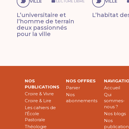
VILLE
VILLE
LECTURE LIBRE
L’universitaire et
L’habitat de
l’homme de terrain
deux passionnés
pour la ville
NOS
NOS OFFRES
NAVIGATI
PUBLICATIONS
Panier
Accueil
Croire & Vivre
Nos
Qui
Croire & Lire
abonnements
sommes-
nous ?
Les cahiers de
l’École
Nos blogs
Pastorale
Nos
Théologie
publication