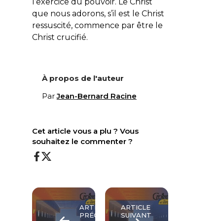
l’exercice du pouvoir. Le Christ
que nous adorons, s’il est le Christ
ressuscité, commence par être le
Christ crucifié.
À propos de l'auteur
Par
Jean-Bernard Racine
Cet article vous a plu ? Vous
souhaitez le commenter ?
ARTICLE
ARTICLE
PRÉCÉDENT
SUIVANT