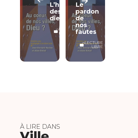
L’habitat
Le
des
pardon
dieux
de
nos
LECTURE
fautes
LIBRE
LECTURE
LIBRE
À LIRE DANS
Ville