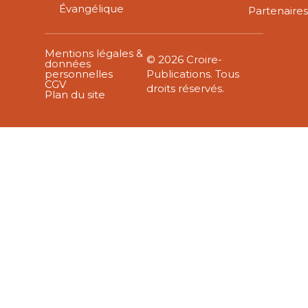
Évangélique
Partenaire
Mentions légales &
© 2026 Croire-
données
personnelles
Publications. Tous
CGV
droits réservés.
Plan du site