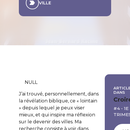
VILLE
NULL
ARTICLE
DANS
J’ai trouvé, personnellement, dans
Croir
la révélation biblique, ce « lointain
» depuis lequel je peux viser
#4 - 1E
TRIME
mieux, et qui inspire ma réflexion
sur le devenir des villes. Ma
recherche consiste à voir dans