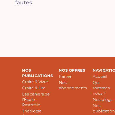
fautes
NOS
NOS OFFRES
NAVIGATI
PUBLICATIONS
Panier
Accueil
Croire & Vivre
Nos
Qui
Croire & Lire
abonnements
sommes-
nous ?
Les cahiers de
l’École
Nos blogs
Pastorale
Nos
Théologie
publication