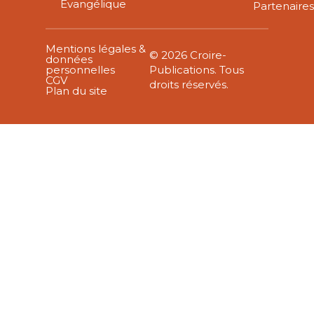
Évangélique
Partenaire
Mentions légales &
© 2026 Croire-
données
personnelles
Publications. Tous
CGV
droits réservés.
Plan du site