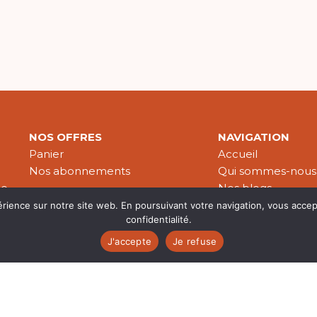
NOS OFFRES
NAVIGATION
Panier
Accueil
Nos abonnements
Qui sommes-nous
le
Nos blogs
Nos publications
érience sur notre site web. En poursuivant votre navigation, vous accep
confidentialité.
Partenaires
J'accepte
Je refuse
es & données personnelles
© 2026 Croire-Publications. Tous 