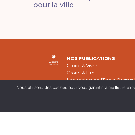
pour la ville
NOS PUBLICATIONS
Croire & Vivre
Croire & Lire
Les cahiers de l’École Pastora
Théologie Évangélique
Nous utilisons des cookies pour vous garantir la meilleure exp
Mentions légal
CGV
Plan du site