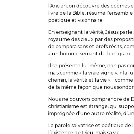
l’Ancien, on découvre des poèmes et
livre de la Bible, résume l’ensembl
poétique et visionnaire.
En enseignant la vérité, Jésus parle 
royaume des cieux par des propositio
de comparaisons et brefs récits, c
«
un homme semant
du bon grain
… 
Il se présente lui-même, non pas c
mais comme «
la vraie vigne
», «
la l
chemin, la vérité et la
vie
»… comme 
de la même façon que nous sondo
Nous ne pouvons comprendre de Die
christianisme est étrange, qui supp
imprégnée d’une autre réalité, d’
La parole salvatrice et poétique de
l’existence de Dieu, mais sa vie.