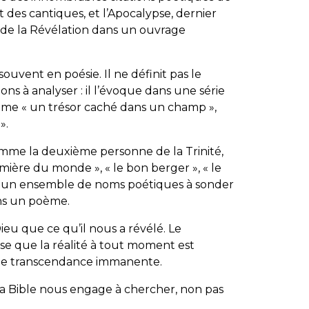
 des cantiques, et l’Apocalypse, dernier
e de la Révélation dans un ouvrage
souvent en poésie. Il ne définit pas le
ns à analyser : il l’évoque dans une série
omme «
un trésor caché
dans un champ
»,
».
omme la deuxième personne de la Trinité,
umière du monde
», «
le bon
berger
», «
le
un ensemble de noms poétiques à sonder
ns un poème.
u que ce qu’il nous a révélé. Le
ose que la réalité à tout moment est
une transcendance immanente.
 la Bible nous engage à chercher, non pas