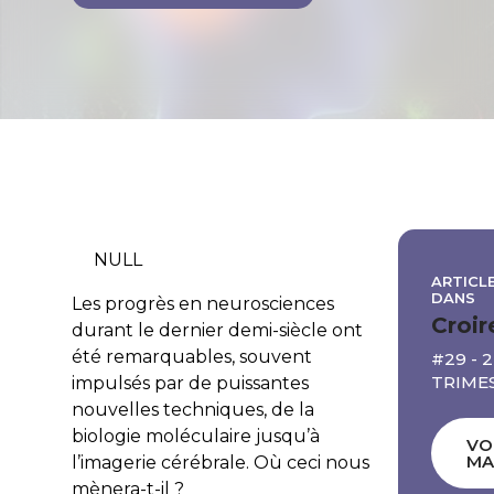
NULL
ARTICLE
DANS
Les progrès en neurosciences
Croir
durant le dernier demi-siècle ont
été remarquables, souvent
#29 - 
TRIMES
impulsés par de puissantes
nouvelles techniques, de la
biologie moléculaire jusqu’à
VO
MA
l’imagerie cérébrale. Où ceci nous
mènera-t-il ?