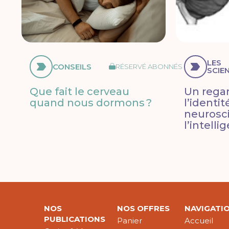
LES
CONSEILS
RÉSERVÉ ABONNÉS
SCIE
Que fait le cerveau
Un regar
quand nous dormons ?
l’identi
neurosc
l’intelli
NOS
NOS OFFRES
NAVIGATI
PUBLICATIONS
Panier
Accueil