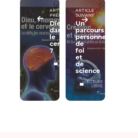
ARTICLE
ARTICLE
PRÉCÉDENT
SUIVANT
Dieu
Un
dans
parcours
le
personnel
cerveau
de
?
foi
et
RÉSERVÉ
de
ABONNÉS
science
LECTURE
LIBRE