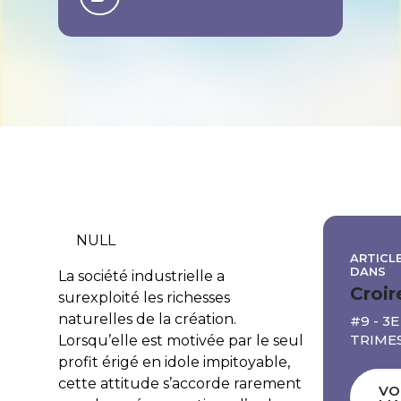
NULL
ARTICLE
DANS
La société industrielle a
Croir
surexploité les richesses
naturelles de la création.
#9 - 3E
TRIME
Lorsqu’elle est motivée par le seul
profit érigé en idole impitoyable,
cette attitude s’accorde rarement
VO