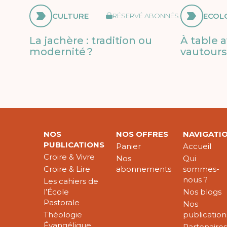
CULTURE
ECOL
RÉSERVÉ ABONNÉS
La jachère : tradition ou
À table a
modernité ?
vautours 
NOS
NOS OFFRES
NAVIGATI
PUBLICATIONS
Panier
Accueil
Croire & Vivre
Nos
Qui
Croire & Lire
abonnements
sommes-
nous ?
Les cahiers de
l’École
Nos blogs
Pastorale
Nos
Théologie
publication
Évangélique
Partenaire