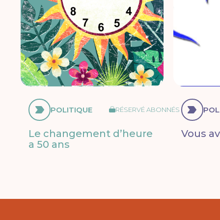
POLITIQUE
POL
RÉSERVÉ ABONNÉS
Le changement d’heure
Vous ave
a 50 ans