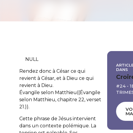
NULL
ARTICLE
DANS
Rendez donc à César ce qui
Croir
revient à César, et à Dieu ce qui
revient à Dieu.
#24 - 1
TRIMES
Évangile selon Matthieu((Évangile
selon Matthieu, chapitre 22, verset
21.)).
VO
MA
Cette phrase de Jésus intervient
dans un contexte polémique. La
tension est palpable. Ses