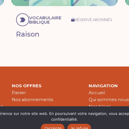
VOCABULAIRE
RÉSERVÉ ABONNÉS
BIBLIQUE
Raison
NOS OFFRES
NAVIGATION
Panier
Accueil
Nos abonnements
Qui sommes-nous
le
Nos blogs
Nos publications
érience sur notre site web. En poursuivant votre navigation, vous accep
confidentialité.
Partenaires
J'accepte
Je refuse