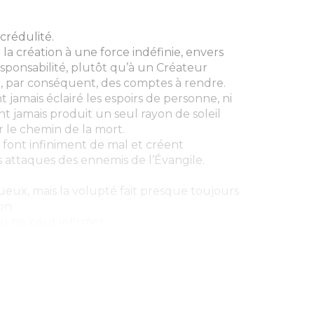
ncrédulité.
la création à une force indéfinie, envers
esponsabilité, plutôt qu’à un Créateur
et, par conséquent, des comptes à rendre.
t jamais éclairé les espoirs de personne, ni
nt jamais produit un seul rayon de soleil
 le chemin de la mort.
font infiniment de mal et créent
s attaques des ennemis de l’Évangile.
tueux, mais la volupté fait presque toujours
lon
vu ne peut infirmer...