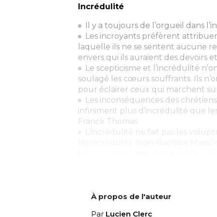
Incrédulité
Il y a toujours de l’orgueil dans l’i
Les incroyants préfèrent attribuer 
laquelle ils ne se sentent aucune r
envers qui ils auraient des devoirs 
Le scepticisme et l’incrédulité n’on
soulagé les cœurs souffrants. Ils n’o
pour éclairer ceux qui marchent sur
Les inconséquences des chrétiens 
infiniment plus d’incrédulité que le
Franck Thomas
L’incrédulité ne fait pas les volup
les incrédules. Jean-Baptiste Massil
L’incrédulité de celui qui n’a rien 
À propos de l'auteur
Par
Lucien Clerc