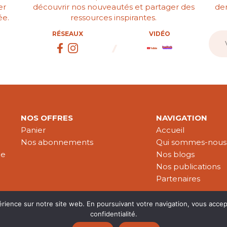
er
découvrir nos nouveautés et partager des
der
ée.
ressources inspirantes.
RÉSEAUX
VIDÉO
NOS OFFRES
NAVIGATION
Panier
Accueil
Nos abonnements
Qui sommes-nous
le
Nos blogs
Nos publications
Partenaires
érience sur notre site web. En poursuivant votre navigation, vous accep
confidentialité.
es & données personnelles
© 2026 Croire-Publications. Tous 