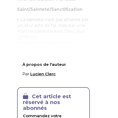
Saint/Sainteté/Sanctification
La sainteté n’est pas atteinte par
un seul acte de foi, mais par une
marche patiente avec Dieu, jour
après jour.
Il vaut bien mieux vivre...
À propos de l'auteur
Par
Lucien Clerc
Cet article est
réservé à nos
abonnés
Commandez votre