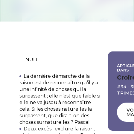
NULL
ARTICLE
DANS
La dernière démarche de la
Croir
raison est de reconnaître qu’il y a
#34 - 
une infinité de choses qui la
TRIMES
surpassent ; elle n’est que faible si
elle ne va jusqu’à reconnaître
cela. Si les choses naturelles la
VO
MA
surpassent, que dira-t-on des
choses surnaturelles ?
Pascal
Deux excès : exclure la raison,