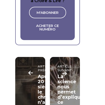
à Croire & Lire ?
M'ABONNER
ACHETER CE
NUMÉRO
ARTICLE
ARTICLE
PRÉCÉDENT
SUIVANT
Après
La
20
science
siècles,
nous
le
permet
christianisme
d’expliquer
n’a
ce