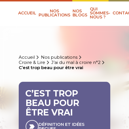
QUI
NOS
NOS
ACCUEIL
SOMMES-
CONTA
PUBLICATIONS
BLOGS
NOUS ?
Accueil
Nos publications
Croire & Lire
J’ai du mal à croire n°2
C’est trop beau pour être vrai
C’EST TROP
BEAU POUR
ÊTRE VRAI
DÉFINITION ET IDÉES
REÇUES