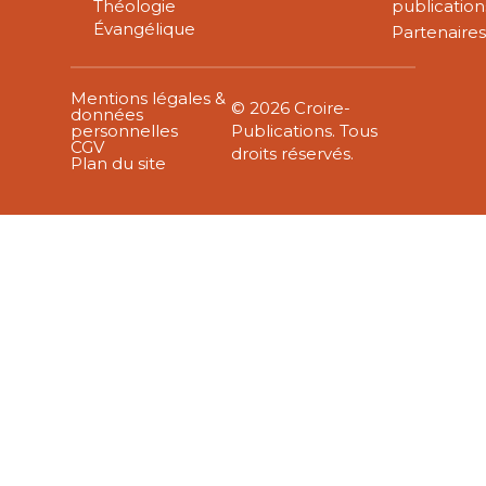
Théologie
publication
Évangélique
Partenaire
Mentions légales &
© 2026 Croire-
données
personnelles
Publications. Tous
CGV
droits réservés.
Plan du site