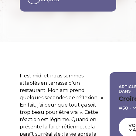
Il est midi et nous sommes
attablés en terrasse d’un
ARTICLE
restaurant. Mon ami prend
DANS
quelques secondes de réflexion : «
Croir
En fait, j’ai peur que tout ça soit
#58 - 
trop beau pour être vrai ». Cette
réaction est légitime. Quand on
VO
présente la foi chrétienne, cela
MA
paraît surréaliste : la vie après la