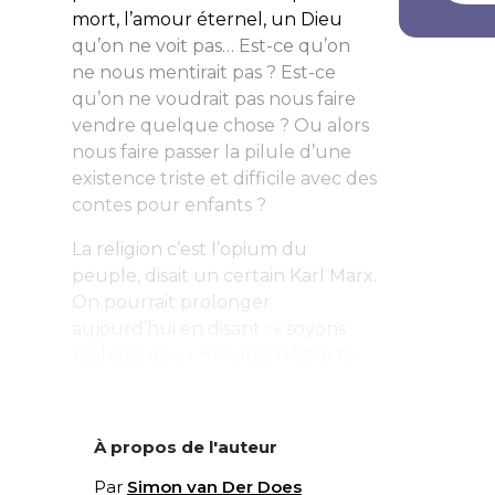
mort, l’amour éternel, un Dieu
qu’on ne voit pas… Est-ce qu’on
ne nous mentirait pas ? Est-ce
qu’on ne voudrait pas nous faire
vendre quelque chose ? Ou alors
nous faire passer la pilule d’une
existence triste et difficile avec des
contes pour enfants ?
La religion c’est l’opium du
peuple, disait un certain Karl Marx.
On pourrait prolonger
aujourd’hui en disant : « soyons
réalistes deux minutes ! Votre foi...
À propos de l'auteur
Par
Simon van Der Does