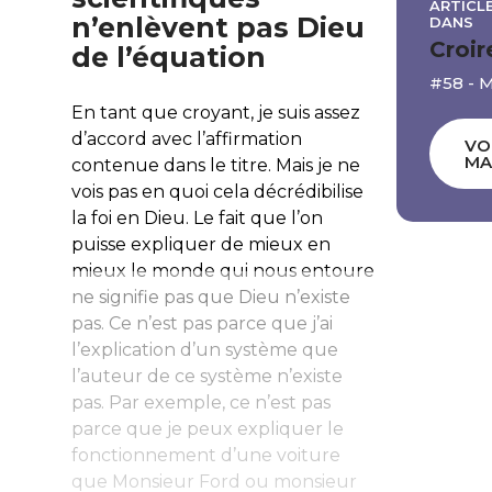
ARTICLE
n’enlèvent pas Dieu
DANS
Croir
de l’équation
#58 - 
En tant que croyant, je suis assez
d’accord avec l’affirmation
VO
MA
contenue dans le titre. Mais je ne
vois pas en quoi cela décrédibilise
la foi en Dieu. Le fait que l’on
puisse expliquer de mieux en
mieux le monde qui nous entoure
ne signifie pas que Dieu n’existe
pas. Ce n’est pas parce que j’ai
l’explication d’un système que
l’auteur de ce système n’existe
pas. Par exemple, ce n’est pas
parce que je peux expliquer le
fonctionnement d’une voiture
que Monsieur Ford ou monsieur