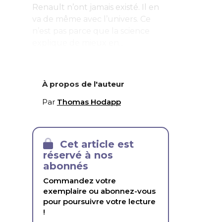
Renault n’ont jamais existé. Il en
va de même avec l’univers. Ce
n’est pas parce que la science
explique de mieux en...
À propos de l'auteur
Par
Thomas Hodapp
Cet article est
réservé à nos
abonnés
Commandez votre
exemplaire ou abonnez-vous
pour poursuivre votre lecture
!