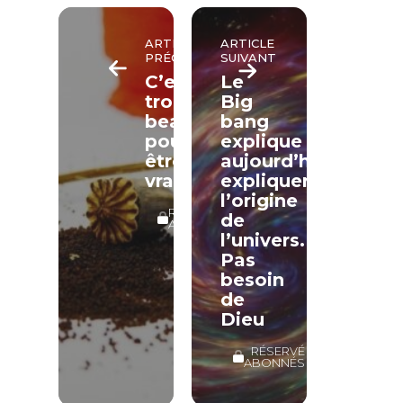
ARTICLE
ARTICLE
PRÉCÉDENT
SUIVANT
C’est
Le
trop
Big
beau
bang
pour
explique
être
aujourd’hui
vrai
expliquer
l’origine
RÉSERVÉ
de
ABONNÉS
l’univers.
Pas
besoin
de
Dieu
RÉSERVÉ
ABONNÉS