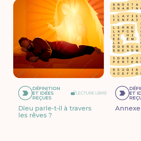
DÉFINITION
DÉFI
ET IDÉES
ET I
LECTURE LIBRE
REÇUES
REÇ
Dieu parle-t-il à travers
Annexe
les rêves ?