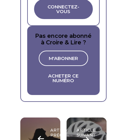
CONNECTEZ-
VOUS
Pas encore abonné
à Croire & Lire ?
M'ABONNER
ACHETER CE
NUMÉRO
ARTICLE
ARTICLE
PRÉCÉDENT
SUIVANT