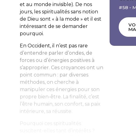
et au monde invisible). De nos
#58 - 
jours, les spiritualités sans notion
de Dieu sont « à la mode » et il est
VO
intéressant de se demander
MA
pourquoi.
En Occident, il n’est pas rare
d’entendre parler d’ondes, de
forces ou d’énergies positives à
s’approprier. Ces croyances ont un
point commun : par diverses
méthodes, on cherche à
manipuler ces énergies pour son
propre bien-être. La finalité, c’est
l’être humain, son confort, sa paix
intérieure, sa réussite.
Pourquoi ces spiritualités
suscitent-elles tant d’intérêts ?