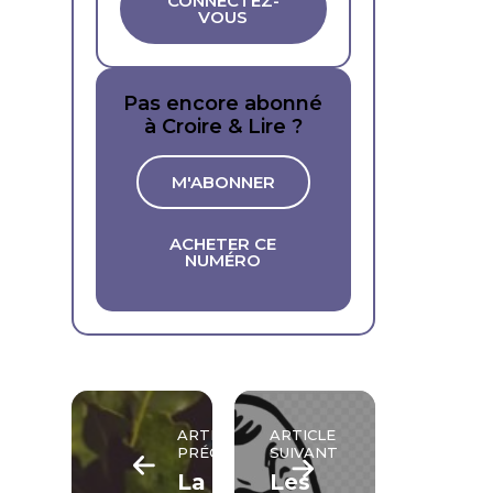
CONNECTEZ-
VOUS
Pas encore abonné
à Croire & Lire ?
M'ABONNER
ACHETER CE
NUMÉRO
ARTICLE
ARTICLE
PRÉCÉDENT
SUIVANT
La
Les