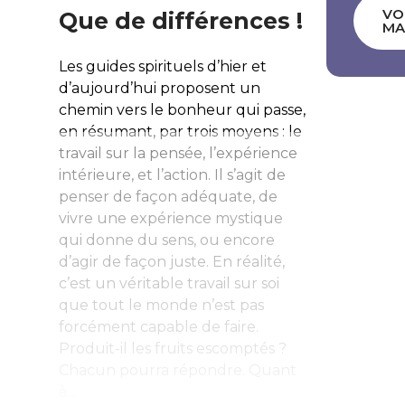
VO
Que de différences !
MA
Les guides spirituels d’hier et
d’aujourd’hui proposent un
chemin vers le bonheur qui passe,
en résumant, par trois moyens : le
travail sur la pensée, l’expérience
intérieure, et l’action. Il s’agit de
penser de façon adéquate, de
vivre une expérience mystique
qui donne du sens, ou encore
d’agir de façon juste. En réalité,
c’est un véritable travail sur soi
que tout le monde n’est pas
forcément capable de faire.
Produit-il les fruits escomptés ?
Chacun pourra répondre. Quant
à...