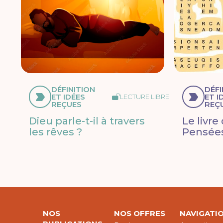
DÉFINITION
DÉFI
ET IDÉES
ET I
LECTURE LIBRE
REÇUES
REÇ
Dieu parle-t-il à travers
Le livre
les rêves ?
Pensées
NOS
NOS OFFRES
NAVIGATI