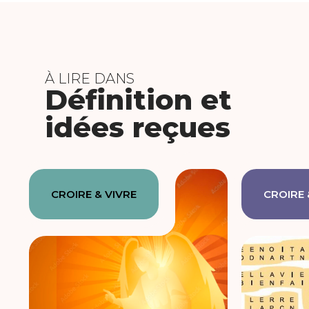
À LIRE DANS
Définition et
idées reçues
CROIRE & VIVRE
CROIRE 