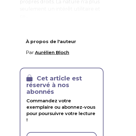
propres droits. La nature n’a plus
seulement un intérêt utilitaire et
ce...
À propos de l'auteur
Par
Aurélien Bloch
Cet article est
réservé à nos
abonnés
Commandez votre
exemplaire ou abonnez-vous
pour poursuivre votre lecture
!