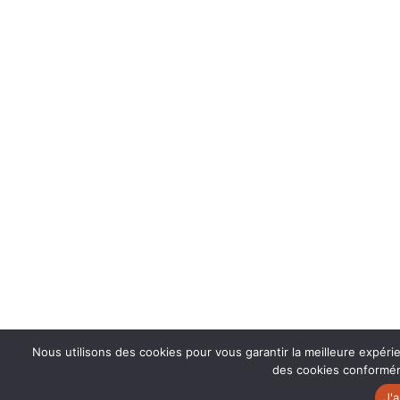
Nous utilisons des cookies pour vous garantir la meilleure expérie
des cookies conforméme
J'