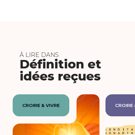
À LIRE DANS
Définition et
idées reçues
CROIRE & VIVRE
CROIRE 