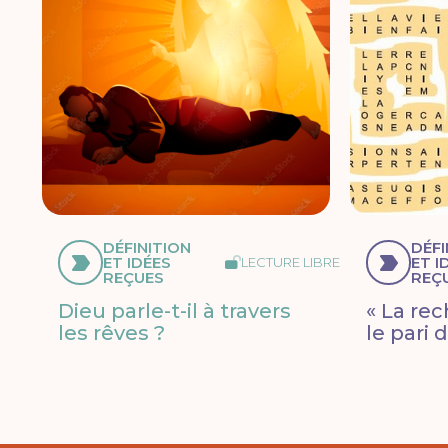
DÉFINITION
DÉFI
ET IDÉES
ET I
LECTURE LIBRE
REÇUES
REÇ
Dieu parle-t-il à travers
« La re
les rêves ?
le pari 