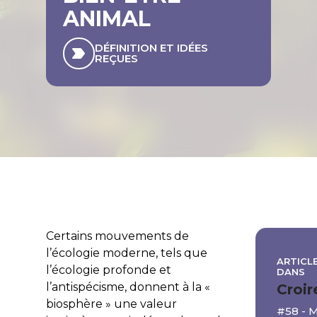
ANIMAL
DÉFINITION ET IDÉES
REÇUES
Certains mouvements de
l’écologie moderne, tels que
ARTICLE
l’écologie profonde et
DANS
l’antispécisme, donnent à la «
Croir
biosphère » une valeur
#58 - 