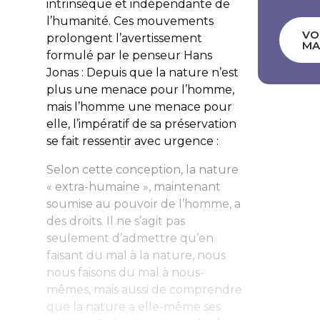
intrinsèque et indépendante de
l’humanité. Ces mouvements
VO
prolongent l’avertissement
MA
formulé par le penseur Hans
Jonas : Depuis que la nature n’est
plus une menace pour l’homme,
mais l’homme une menace pour
elle, l’impératif de sa préservation
se fait ressentir avec urgence :
Selon cette conception, la nature
« extra-humaine », maintenant
soumise au pouvoir de l’homme, a
des droits. Il ne s’agit pas
seulement d’admettre qu’en
faisant du mal à la nature, nous
nous faisons du mal à nous-
mêmes, mais aussi de comprendre
que la nature a elle-même ses