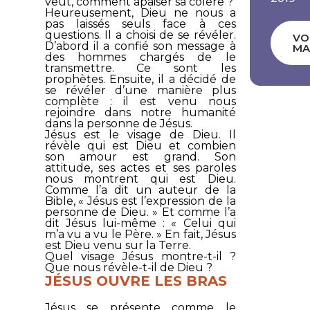
veut, comment apaiser sa colère ?
Heureusement, Dieu ne nous a
pas laissés seuls face à ces
questions. Il a choisi de se révéler.
VO
D’abord il a confié son message à
MA
des hommes chargés de le
transmettre. Ce sont les
prophètes. Ensuite, il a décidé de
se révéler d’une manière plus
complète : il est venu nous
rejoindre dans notre humanité
dans la personne de Jésus.
Jésus est le visage de Dieu. Il
révèle qui est Dieu et combien
son amour est grand. Son
attitude, ses actes et ses paroles
nous montrent qui est Dieu.
Comme l’a dit un auteur de la
Bible, «
Jésus est l’expression de la
personne de Dieu
. » Et comme l’a
dit Jésus lui-même : «
Celui qui
m’a vu a vu le Père
. » En fait, Jésus
est Dieu venu sur la Terre.
Quel visage Jésus montre-t-il ?
Que nous révèle-t-il de Dieu ?
JÉSUS OUVRE LES BRAS
Jésus se présente comme le