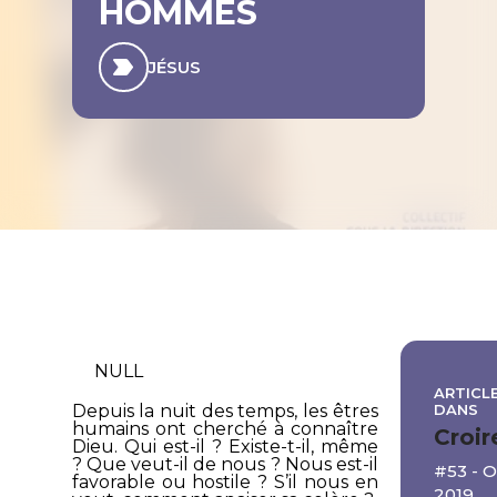
HOMMES
JÉSUS
NULL
ARTICLE
DANS
Depuis la nuit des temps, les êtres
humains ont cherché à connaître
Croir
Dieu. Qui est-il ? Existe-t-il, même
? Que veut-il de nous ? Nous est-il
#53 -
favorable ou hostile ? S’il nous en
2019