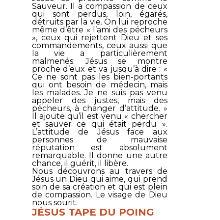
Sauveur. Il a compassion de ceux
qui sont perdus, loin, égarés,
détruits par la vie. On lui reproche
même d’être « l’ami des pécheurs
», ceux qui rejettent Dieu et ses
commandements, ceux aussi que
la vie a particulièrement
malmenés. Jésus se montre
proche d’eux et va jusqu’à dire : «
Ce ne sont pas les bien-portants
qui ont besoin de médecin, mais
les malades. Je ne suis pas venu
appeler des justes, mais des
pécheurs, à changer d’attitude
. »
Il ajoute qu’il est venu «
chercher
et sauver ce qui était perdu
».
L’attitude de Jésus face aux
personnes de mauvaise
réputation est absolument
remarquable. Il donne une autre
chance, il guérit, il libère.
Nous découvrons au travers de
Jésus un Dieu qui aime, qui prend
soin de sa création et qui est plein
de compassion. Le visage de Dieu
nous sourit.
JÉSUS TAPE DU POING