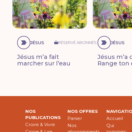
JÉSUS
JÉSUS
RÉSERVÉ ABONNÉS
Jésus m’a fait
Jésus m’a di
marcher sur l’eau
Range ton 
NOS
NOS OFFRES
NAVIGATI
PUBLICATIONS
Panier
Accueil
Croire & Vivre
Nos
Qui
Croire & Lire
abonnements
sommes-