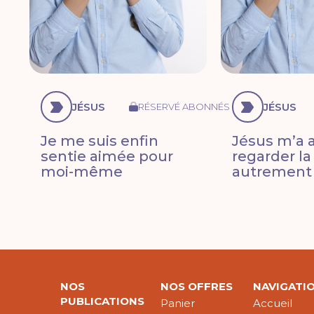
JÉSUS
JÉSUS
RÉSERVÉ ABONNÉS
Je me suis enfin
Jésus m’a a
sentie aimée pour
regarder la
moi-même
autrement
NOS
NOS OFFRES
NAVIGATI
PUBLICATIONS
Panier
Accueil