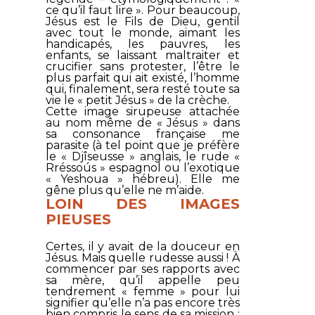
ce qu’il faut lire ». Pour beaucoup,
Jésus est le Fils de Dieu, gentil
avec tout le monde, aimant les
handicapés, les pauvres, les
enfants, se laissant maltraiter et
crucifier sans protester, l’être le
plus parfait qui ait existé, l’homme
qui, finalement, sera resté toute sa
vie le « petit Jésus » de la crèche.
Cette image sirupeuse attachée
au nom même de « Jésus » dans
sa consonance française me
parasite (à tel point que je préfère
le « Djîseusse » anglais, le rude «
Rréssoús » espagnol ou l’exotique
« Yeshoua » hébreu). Elle me
gêne plus qu’elle ne m’aide.
LOIN DES IMAGES
PIEUSES
Certes, il y avait de la douceur en
Jésus. Mais quelle rudesse aussi ! À
commencer par ses rapports avec
sa mère, qu’il appelle peu
tendrement « femme » pour lui
signifier qu’elle n’a pas encore très
bien compris le sens de sa mission ;