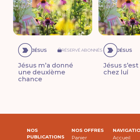
JÉSUS
JÉSUS
RÉSERVÉ ABONNÉS
Jésus m’a donné
Jésus s’est 
une deuxième
chez lui
chance
NOS
NOS OFFRES
NAVIGATI
PUBLICATIONS
Panier
Accueil