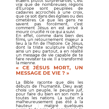
étaient plutôt surprenantes. C’est
vrai que de nombreuses régions
d’Europe sont peuplées de
cadavres accrochés à une croix,
que ce soit dans des églises ou des
cimetières. Ce que les gens ne
savent pas forcément, c’est
comment Jésus en est arrivé à
mourir crucifié ni ce qui a suivi.
En effet, comme dans bien des
films, un retournement majeur a
lieu à la fin de l’histoire. Ce Jésus,
dont la triste sculpture s’affiche
ainsi un peu partout, a en réalité
un message de vie capable de te
faire revisiter ta vie. Il a transformé
la mienne.
« CE JÉSUS MORT, UN
MESSAGE DE VIE ? »
La Bible raconte que dès les
débuts de l’humanité, Dieu avait
choisi un peuple, le peuple juif,
pour faire du bien en son nom à
toutes les nations. La suite n’a
malheureusement pas été à la
hauteur : malgré quelques