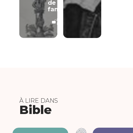
de
famille
LECTURE
LIBRE
À LIRE DANS
Bible