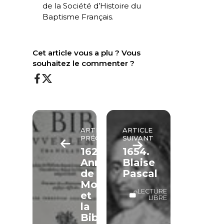
de la Société d’Histoire du
Baptisme Français.
Cet article vous a plu ? Vous
souhaitez le commenter ?
ARTICLE
ARTICLE
PRÉCÉDENT
SUIVANT
1620.
1654.
Anne
Blaise
de
Pascal
Mornay
LECTURE
et
LIBRE
la
Bible