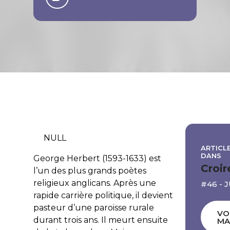
NULL
ARTICLE
DANS
George Herbert (1593-1633) est
Croir
l’un des plus grands poètes
religieux anglicans. Après une
#46 - 
rapide carrière politique, il devient
pasteur d’une paroisse rurale
VO
durant trois ans. Il meurt ensuite
MA