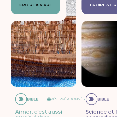
CROIRE & VIVRE
CROIRE & LIR
BIBLE
BIBLE
RÉSERVÉ ABONNÉS
Aimer, c’est aussi
Science et f