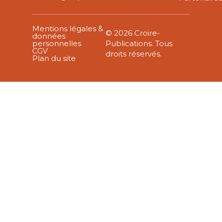
Mentions légales &
© 2026 Croire-
données
personnelles
Publications. Tous
CGV
droits réservés.
Plan du site