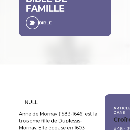
FAMILLE
BIBLE
NULL
ARTICLE
DANS
Anne de Mornay (1583-1646) est la
Croir
troisième fille de Duplessis-
Mornay. Elle épouse en 1603
#46 - 