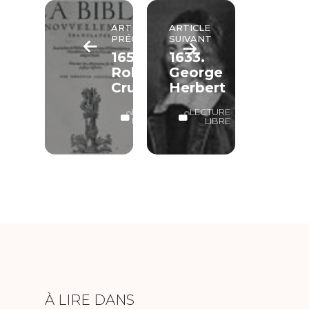
ARTICLE
ARTICLE
PRÉCÉDENT
SUIVANT
1651.
1633.
Robinson
George
Crusoé
Herbert
LECTURE
LECTURE
LIBRE
LIBRE
À LIRE DANS