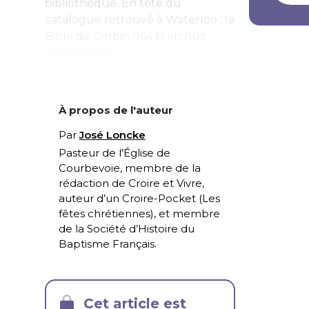
bibliothèque. En tête du
catalogue retrouvé à Waterloo : la
Bible de Corbin (1643) en huit
volumes.<br...
À propos de l'auteur
Par
José Loncke
Pasteur de l’Église de
Courbevoie, membre de la
rédaction de Croire et Vivre,
auteur d’un Croire-Pocket (
Les
fêtes chrétiennes
), et membre
de la Société d’Histoire du
Baptisme Français.
Cet article est