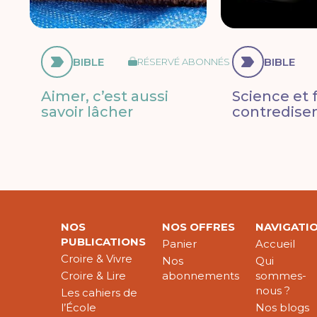
BIBLE
BIBLE
RÉSERVÉ ABONNÉS
Aimer, c’est aussi
Science et f
savoir lâcher
contredisen
NOS
NOS OFFRES
NAVIGATI
PUBLICATIONS
Panier
Accueil
Croire & Vivre
Nos
Qui
Croire & Lire
abonnements
sommes-
nous ?
Les cahiers de
l’École
Nos blogs