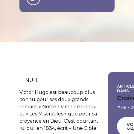
NULL
ARTICLE
DANS
Victor Hugo est beaucoup plus
Croir
connu pour ses deux grands
romans « Notre-Dame de Paris »
#46 - 
et « Les Misérables » que pour sa
croyance en Dieu. C’est pourtant
VO
lui qui, en 1834, écrit « Une Bible
MA