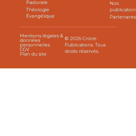
Pastorale
Nos
Théologie
publication
Évangélique
Partenaire
Mentions légales &
© 2026 Croire-
données
personnelles
Publications. Tous
CGV
droits réservés.
Plan du site