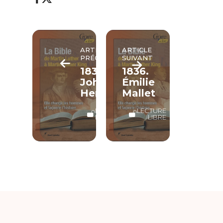
ARTICLE
ARTICLE
PRÉCÉDENT
SUIVANT
1834.
1836.
John
Émilie
Herschel
Mallet
LECTURE
LECTURE
LIBRE
LIBRE