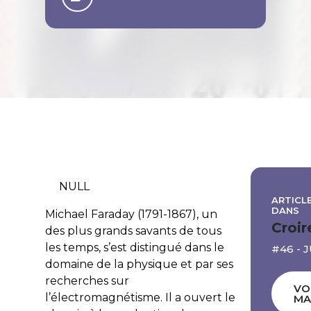
NULL
ARTICLE
DANS
Michael Faraday (1791-1867), un
Croir
des plus grands savants de tous
les temps, s’est distingué dans le
#46 - 
domaine de la physique et par ses
recherches sur
VO
l’électromagnétisme. Il a ouvert le
MA