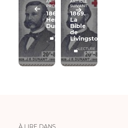
ARTICLE
ARTICLE
PRÉCÉDENT
SUIVANT
1867.
1869.
Henri
La
Dunant
Bible
de
LECTURE
Livingstone
LIBRE
LECTURE
LIBRE
À LIRE DANS