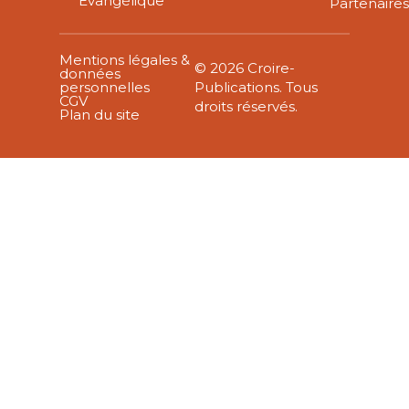
Évangélique
Partenaire
Mentions légales &
© 2026 Croire-
données
personnelles
Publications. Tous
CGV
droits réservés.
Plan du site