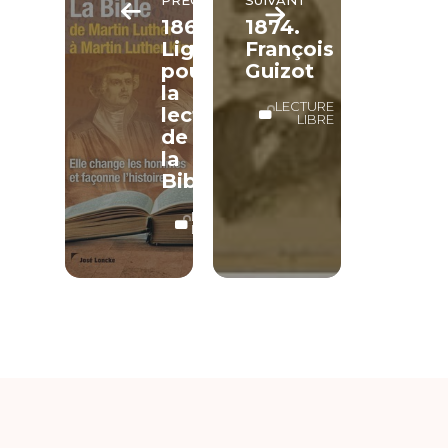
1867.
1874.
Ligue
François
pour
Guizot
la
LECTURE
lecture
LIBRE
de
la
Bible
LECTURE
LIBRE