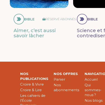
BIBLE
BIBLE
RÉSERVÉ ABONNÉS
Aimer, c’est aussi
Science et f
savoir lâcher
contredisen
NOS
NOS OFFRES
NAVIGATI
PUBLICATIONS
Panier
Accueil
Croire & Vivre
Nos
Qui
Croire & Lire
abonnements
sommes-
nous ?
Les cahiers de
l’École
Nos blogs