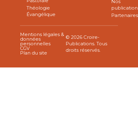
Pastorale
Nos
Théologie
publication
Évangélique
Partenaire
Mentions légales &
© 2026 Croire-
données
personnelles
Publications. Tous
CGV
droits réservés.
Plan du site