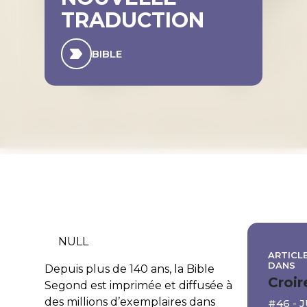
TRADUCTION
BIBLE
NULL
ARTICLE
DANS
Depuis plus de 140 ans, la Bible
Croir
Segond est imprimée et diffusée à
des millions d’exemplaires dans
#46 - 