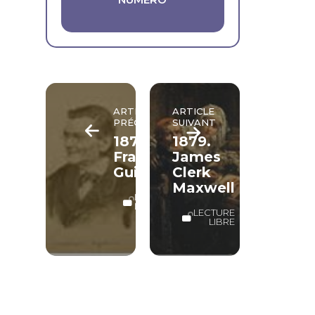
ARTICLE
ARTICLE
PRÉCÉDENT
SUIVANT
1874.
1879.
François
James
Guizot
Clerk
Maxwell
LECTURE
LIBRE
LECTURE
LIBRE