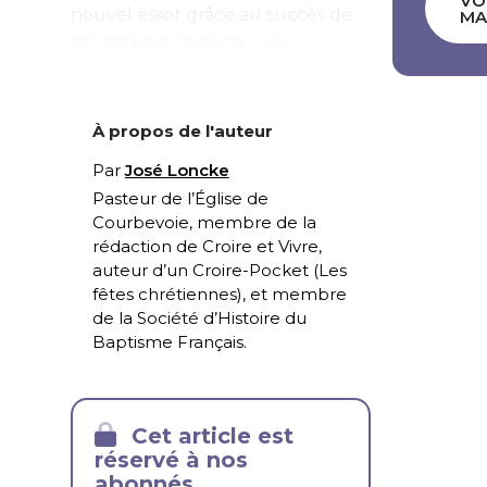
VO
nouvel essor grâce au succès de
MA
son œuvre majeure « La...
À propos de l'auteur
Par
José Loncke
Pasteur de l’Église de
Courbevoie, membre de la
rédaction de Croire et Vivre,
auteur d’un Croire-Pocket (
Les
fêtes chrétiennes
), et membre
de la Société d’Histoire du
Baptisme Français.
Cet article est
réservé à nos
abonnés