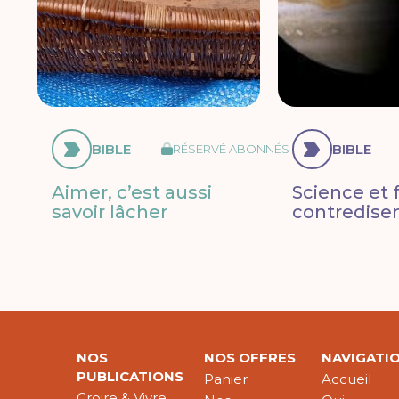
BIBLE
BIBLE
RÉSERVÉ ABONNÉS
Aimer, c’est aussi
Science et f
savoir lâcher
contredisen
NOS
NOS OFFRES
NAVIGATI
PUBLICATIONS
Panier
Accueil
Croire & Vivre