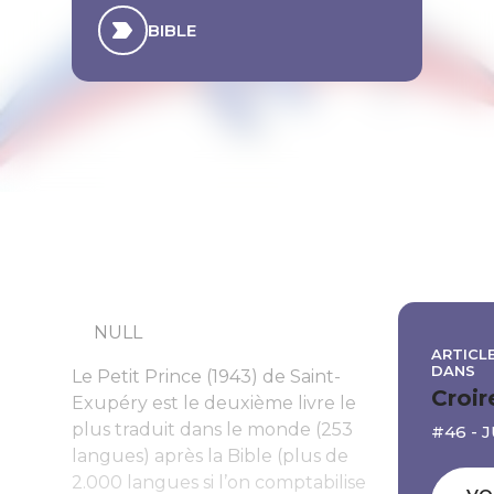
BIBLE
NULL
ARTICLE
DANS
Le Petit Prince
(1943) de Saint-
Croir
Exupéry est le deuxième livre le
plus traduit dans le monde (253
#46 - 
langues) après la Bible (plus de
2.000 langues si l’on comptabilise