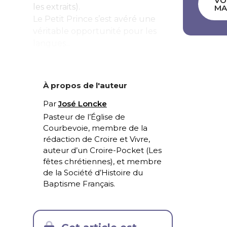
VO
les extraits).
MA
Le Petit Prince
s’est avéré une
véritable opportunité pour les
langues...
À propos de l'auteur
Par
José Loncke
Pasteur de l’Église de
Courbevoie, membre de la
rédaction de Croire et Vivre,
auteur d’un Croire-Pocket (
Les
fêtes chrétiennes
), et membre
de la Société d’Histoire du
Baptisme Français.