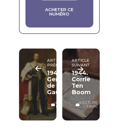
ACHETER CE
NUMÉRO
ARTICLE
ARTICLE
PRÉCÉDENT
SUIVANT
1943.
1944.
Geneviève
Corrie
de
Ten
Gaulle
Boom
LECTURE
LECTURE
LIBRE
LIBRE