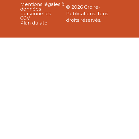
Mentions légales &
© 2026 Croire-
données
personnelles
Publications. Tous
CGV
droits réservés.
Plan du site