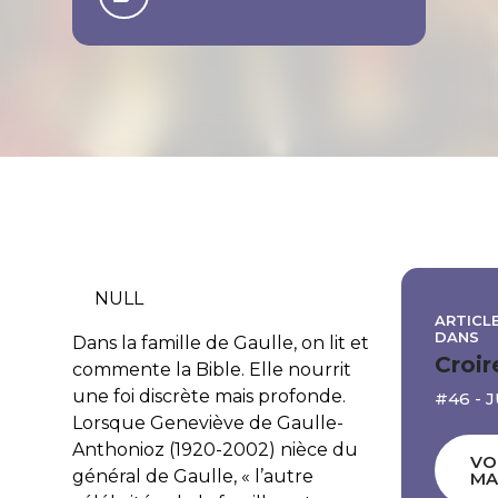
NULL
ARTICLE
DANS
Dans la famille de Gaulle, on lit et
Croir
commente la Bible. Elle nourrit
une foi discrète mais profonde.
#46 - 
Lorsque Geneviève de Gaulle-
Anthonioz (1920-2002) nièce du
VO
général de Gaulle, « l’autre
MA