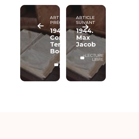
ARTICLE
ARTICLE
PRÉCÉDENT
SUIVANT
1944.
1944.
Corrie
Max
Ten
Jacob
Boom
LECTURE
LIBRE
LECTURE
LIBRE