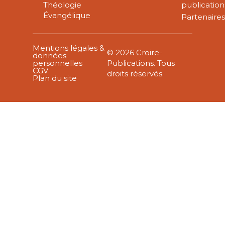
Théologie
publication
Évangélique
Partenaire
Mentions légales &
© 2026 Croire-
données
personnelles
Publications. Tous
CGV
droits réservés.
Plan du site