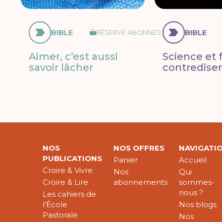
BIBLE
BIBLE
RÉSERVÉ ABONNÉS
Aimer, c’est aussi
Science et f
savoir lâcher
contredisen
NOS
NOS OFFRES
NAVIGATI
PUBLICATIONS
Panier
Accueil
Croire & Vivre
Nos
Qui
Croire & Lire
abonnements
sommes-
nous ?
Les cahiers de
l’École
Nos blogs
Pastorale
Nos