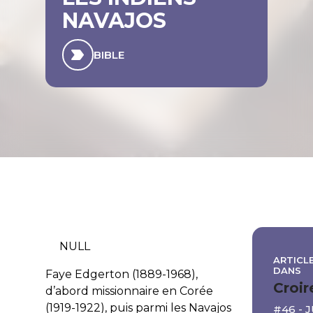
NAVAJOS
BIBLE
NULL
ARTICLE
DANS
Faye Edgerton (1889-1968),
Croir
d’abord missionnaire en Corée
(1919-1922), puis parmi les Navajos
#46 - 