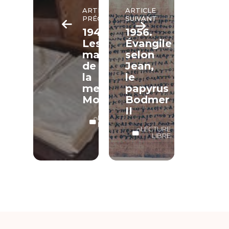
ARTICLE
ARTICLE
PRÉCÉDENT
SUIVANT
1947.
1956.
Les
Évangile
manuscrits
selon
de
Jean,
la
le
mer
papyrus
Morte
Bodmer
II
LECTURE
LIBRE
LECTURE
LIBRE