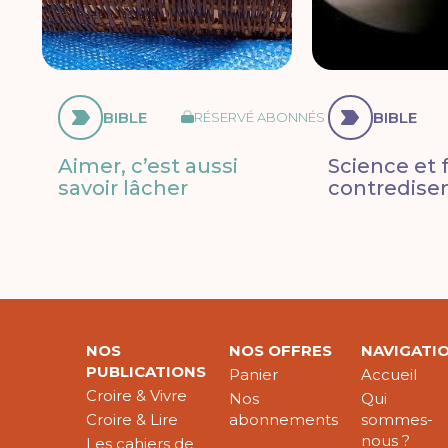
BIBLE
BIBLE
RÉSERVÉ ABONNÉS
Aimer, c’est aussi
Science et f
savoir lâcher
contredisen
NOS
NOS OFFRES
NAVIGATI
PUBLICATIONS
Panier
Accueil
Croire & Vivre
Nos
Qui
Croire & Lire
abonnements
sommes-
nous ?
Les cahiers de