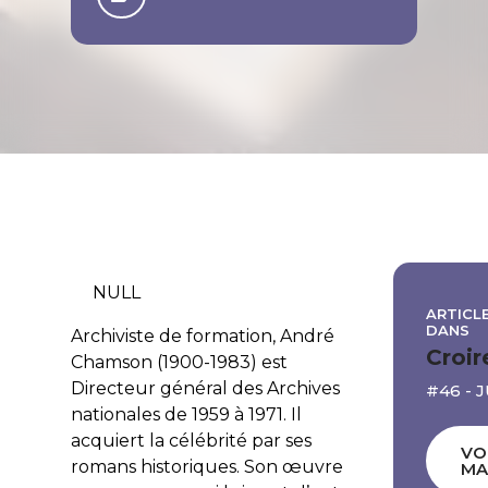
NULL
ARTICLE
DANS
Archiviste de formation, André
Croir
Chamson (1900-1983) est
Directeur général des Archives
#46 - 
nationales de 1959 à 1971. Il
acquiert la célébrité par ses
VO
romans historiques. Son œuvre
MA