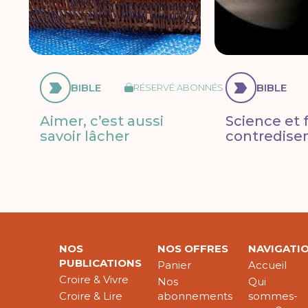
BIBLE
BIBLE
RÉSERVÉ ABONNÉS
Aimer, c’est aussi
Science et f
savoir lâcher
contredisen
NOS
NOS OFFRES
NAVIGATI
PUBLICATIONS
Panier
Accueil
Croire & Vivre
Nos
Qui
Croire & Lire
abonnements
sommes-