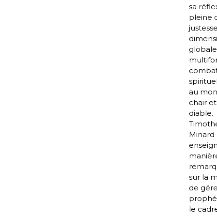
sa réfle
pleine 
justesse
dimens
globale
multif
comba
spiritue
au mond
chair et
diable.
Timoth
Minard
enseig
manièr
remarq
sur la 
de gére
prophé
le cadr