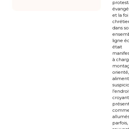
protest
évangé
et la foi
chréti
dans s
ensemb
ligne éd
était
manife
à charg
monta
orienté,
aliment
suspici
l’endroi
croyant
présen
comme
allumés,
parfois,