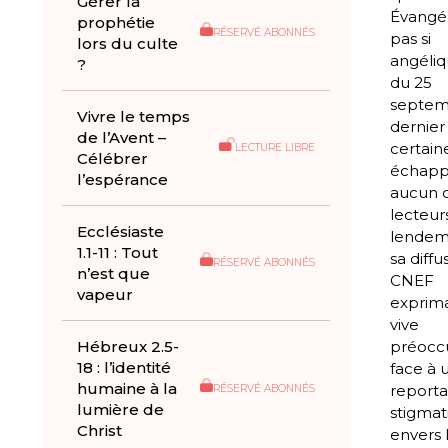
Gérer la
Évangél
prophétie
RÉSERVÉ ABONNÉS
pas si
lors du culte
angéliq
?
du 25
septem
Vivre le temps
dernier
de l’Avent –
certai
LECTURE LIBRE
Célébrer
échapp
l’espérance
aucun 
lecteur
Ecclésiaste
lendem
1.1-11 : Tout
sa diffu
RÉSERVÉ ABONNÉS
n’est que
CNEF
vapeur
exprima
vive
Hébreux 2.5-
préocc
18 : l’identité
face à 
humaine à la
reporta
RÉSERVÉ ABONNÉS
lumière de
stigmat
Christ
envers 