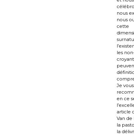
célébro
nous ex
nous ou
cette
dimens
surnatu
l’exist
les non
croyant
peuvent
définiti
compre
Je vous
recom
en ce s
l’excell
article 
Van de 
la past
la déliv