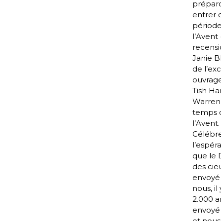
prépar
entrer 
périod
l’Avent 
recensi
Janie B
de l’exc
ouvrag
Tish Ha
Warren 
temps 
l’Avent.
Célébr
l’espér
que le 
des cie
envoyé
nous, il 
2.000 a
envoyé 
et nous