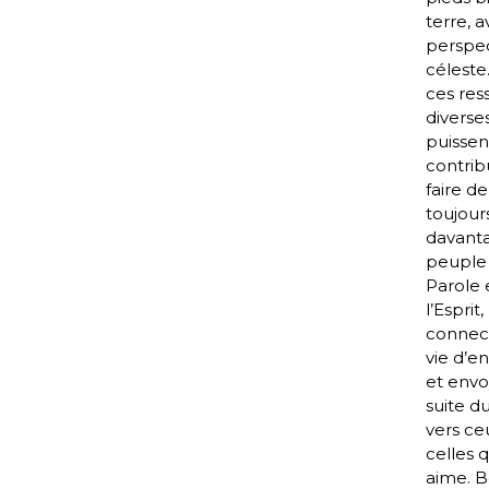
terre, a
perspec
céleste
ces res
diverse
puissen
contrib
faire de
toujour
davanta
peuple 
Parole 
l’Esprit,
connect
vie d’en
et envo
suite du 
vers ce
celles 
aime. 