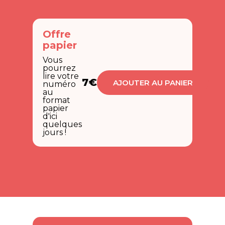
Offre
papier
Vous
pourrez
lire votre
7€
AJOUTER AU PANIER
numéro
au
format
papier
d'ici
quelques
jours !