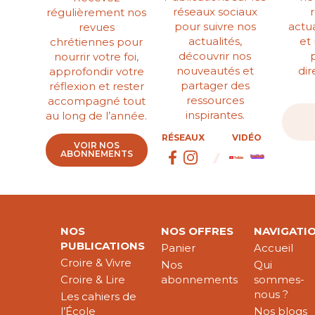
réseaux sociaux
régulièrement nos
pour suivre nos
actua
revues
actualités,
et
chrétiennes pour
découvrir nos
nourrir votre foi,
nouveautés et
di
approfondir votre
partager des
réflexion et rester
ressources
accompagné tout
inspirantes.
au long de l’année.
RÉSEAUX
VIDÉO
VOIR NOS
ABONNEMENTS
NOS
NOS OFFRES
NAVIGATI
PUBLICATIONS
Panier
Accueil
Croire & Vivre
Nos
Qui
Croire & Lire
abonnements
sommes-
nous ?
Les cahiers de
l’École
Nos blogs