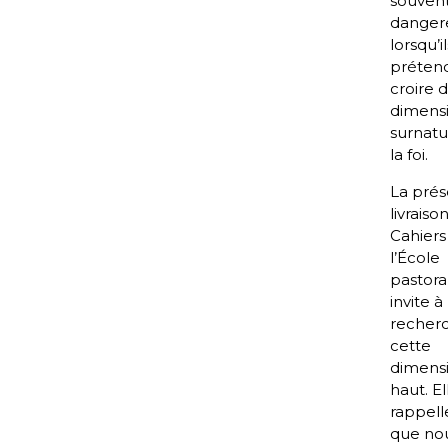
souven
danger
lorsqu’il
préten
croire 
dimens
surnatu
la foi.
La pré
livraiso
Cahiers
l’École
pastora
invite à
recher
cette
dimensi
haut. E
rappelle
que no