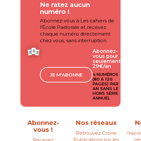
Ne ratez aucun
numéro !
Abonnez-vous à Les cahiers de
l’École Pastorale et recevez
chaque numéro directement
chez vous, sans interruption.
Abonnez-
vous pour
seulement
29€/an
JE M'ABONNE
4 NUMÉROS
(80 À 120
PAGES) PAR
AN SANS LE
HORS SÉRIE
ANNUEL
Abonnez-
Nos réseaux
N
vous !
Retrouvez Croire
Inscr
Publications sur les
ne
Recevez