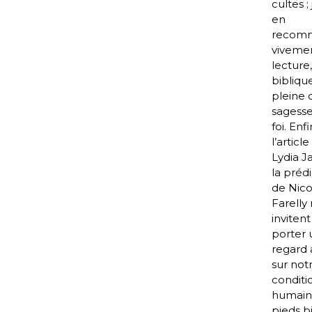
cultes ;
en
recom
vivemen
lecture,
bibliqu
pleine 
sagesse
foi. Enfi
l’articl
Lydia J
la préd
de Nico
Farelly
invitent
porter 
regard 
sur not
conditi
humaine
pieds b