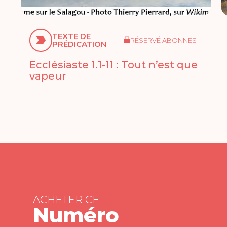
TEXTE DE
RÉSERVÉ ABONNÉS
PRÉDICATION
Ecclésiaste 1.1-11 : Tout n’est que
vapeur
ACHETER CE
Numéro