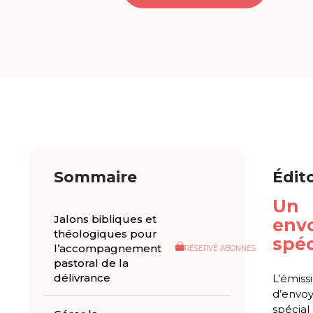
Sommaire
Édit
Un
Jalons bibliques et
env
théologiques pour
spéc
l’accompagnement
RÉSERVÉ ABONNÉS
pastoral de la
délivrance
L’émiss
d’envo
spécial 