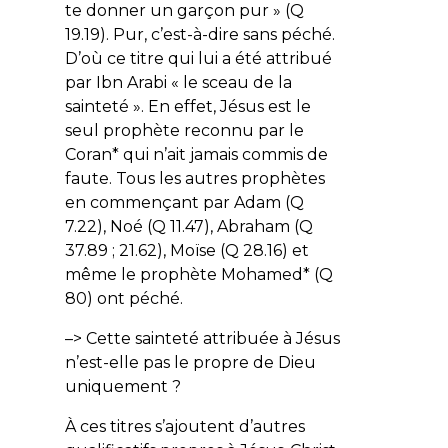
te donner un garçon pur
» (Q
19.19). Pur, c’est-à-dire sans péché.
D’où ce titre qui lui a été attribué
par Ibn Arabi « le sceau de la
sainteté ». En effet, Jésus est le
seul prophète reconnu par le
Coran* qui n’ait jamais commis de
faute. Tous les autres prophètes
en commençant par Adam (Q
7.22), Noé (Q 11.47), Abraham (Q
37.89 ; 21.62), Moïse (Q 28.16) et
même le prophète Mohamed* (Q
80) ont péché.
–> Cette sainteté attribuée à Jésus
n’est-elle pas le propre de Dieu
uniquement ?
À ces titres s’ajoutent d’autres