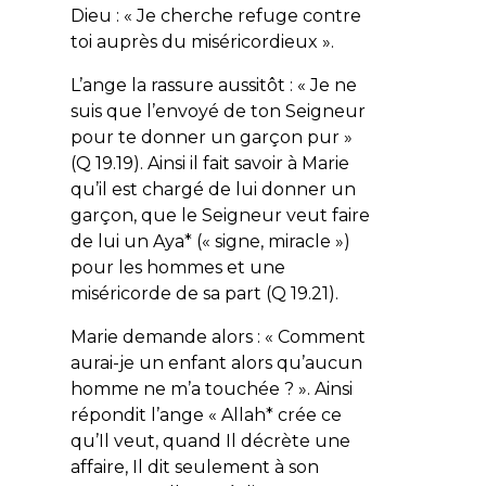
Dieu : «
Je cherche refuge contre
toi auprès du miséricordieux
».
L’ange la rassure aussitôt : « J
e ne
suis que l’envoyé de ton Seigneur
pour te donner un garçon pur
»
(Q 19.19). Ainsi il fait savoir à Marie
qu’il est chargé de lui donner un
garçon, que le Seigneur veut faire
de lui un Aya* (« signe, miracle »)
pour les hommes et une
miséricorde de sa part (Q 19.21).
Marie demande alors : «
Comment
aurai-je un enfant alors qu’aucun
homme ne m’a touchée ?
». Ainsi
répondit l’ange «
Allah* crée ce
qu’Il veut, quand Il décrète une
affaire, Il dit seulement à son