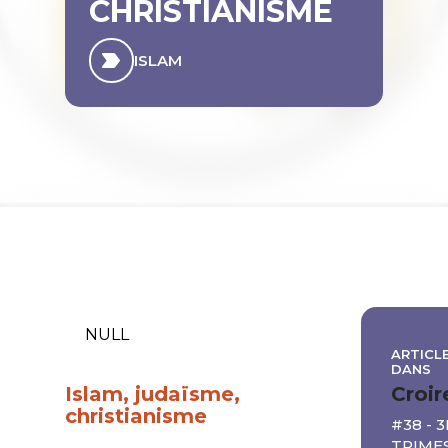
CHRISTIANISME
ISLAM
NULL
ARTICLE
DANS
Croir
Islam, judaïsme,
christianisme
#38 - 
TRIMES