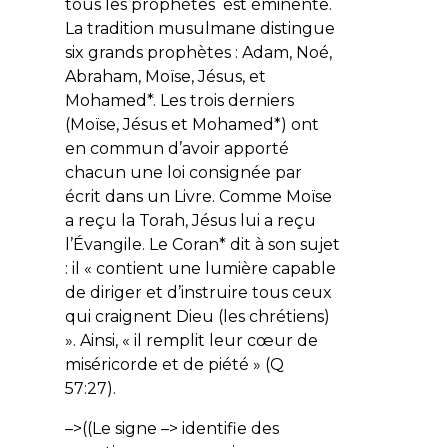
tous les prophètes est éminente.
La tradition musulmane distingue
six grands prophètes : Adam, Noé,
Abraham, Moïse, Jésus, et
Mohamed*. Les trois derniers
(Moïse, Jésus et Mohamed*) ont
en commun d’avoir apporté
chacun une loi consignée par
écrit dans un Livre. Comme Moïse
a reçu la Torah, Jésus lui a reçu
l’Évangile. Le Coran* dit à son sujet
: il «
contient une lumière capable
de diriger et d’instruire tous ceux
qui craignent Dieu (les chrétiens)
». Ainsi, «
il remplit leur cœur de
miséricorde et de piété
» (Q
57:27).
–>((Le signe –> identifie des