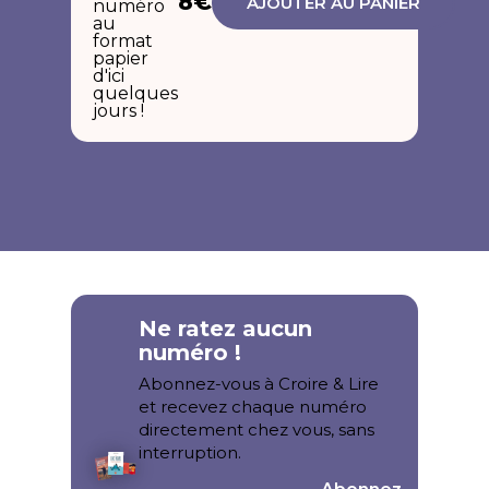
8€
AJOUTER AU PANIER
numéro
au
format
papier
d'ici
quelques
jours !
Ne ratez aucun
numéro !
Abonnez-vous à Croire & Lire
et recevez chaque numéro
directement chez vous, sans
interruption.