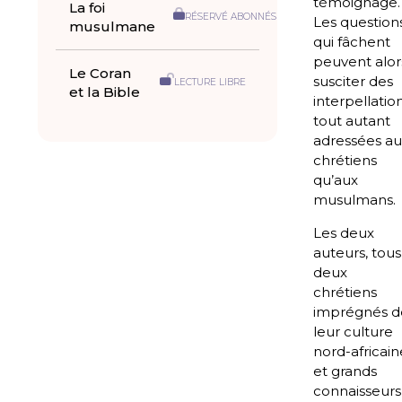
témoignage.
La foi
RÉSERVÉ ABONNÉS
Les question
musulmane
qui fâchent
peuvent alor
Le Coran
susciter des
LECTURE LIBRE
et la Bible
interpellation
tout autant
adressées au
chrétiens
qu’aux
musulmans.
Les deux
auteurs, tous
deux
chrétiens
imprégnés d
leur culture
nord-africain
et grands
connaisseurs