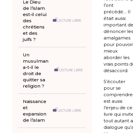
Le Dieu
l’ont
de l’islam
précédé… Il
est-il celui
était aussi
des
LECTURE LIBRE
important d
chrétiens
dénoncer le
et des
amalgames
juifs ?
pour pouvoi
mieux
Un
aborder les
musulman
vrais points 
a-t-il le
désaccord.
LECTURE LIBRE
droit de
quitter sa
S’écouter
religion ?
pour se
comprendre
est aussi
Naissance
et
l’enjeu de ce
LECTURE LIBRE
expansion
livre qui invit
de l’islam
tout autant 
dialogue qu’