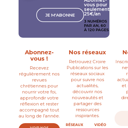
Abonnez-
vous pour
seulement
25€/an
JE M'ABONNE
3 NUMÉROS
PAR AN, 60
À 120 PAGES
Abonnez-
Nos réseaux
N
vous !
Retrouvez Croire
Inscr
Publications sur les
ne
Recevez
réseaux sociaux
régulièrement nos
pour suivre nos
actua
revues
actualités,
et
chrétiennes pour
découvrir nos
nourrir votre foi,
nouveautés et
di
approfondir votre
partager des
réflexion et rester
ressources
accompagné tout
inspirantes.
au long de l’année.
RÉSEAUX
VIDÉO
VOIR NOS