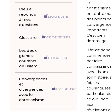
le
christianism
Dieu a
ont entre eu
répondu
LECTURE LIBRE
des points d
à mes
convergenc
questions
importants.
C’est bien
Glossaire
RÉSERVÉ ABONNÉS
dommage.
Il fallait donc
Les deux
commencer
grands
LECTURE LIBRE
courants
par faire
de l’islam
connaissanc
avec l’islam :
son histoire, 
Convergences
foi, ses
et
courants, ses
divergences
LECTURE LIBRE
particularités
avec le
ce qu’il doit
christianisme
aux
révélations q