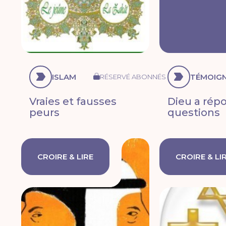
ISLAM
TÉMOIG
RÉSERVÉ ABONNÉS
Vraies et fausses
Dieu a rép
peurs
questions
CROIRE & LIRE
CROIRE & LI